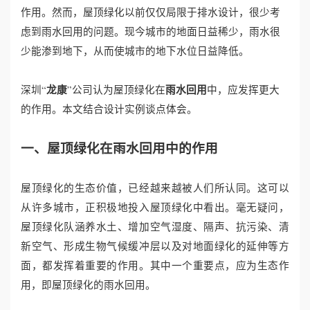
作用。然而，屋顶绿化以前仅仅局限于排水设计，很少考
心
虑到雨水回用的问题。现今城市的地面日益稀少，雨水很
少能渗到地下，从而使城市的地下水位日益降低。
工
龙康
雨水回用
深圳“
”公司认为屋顶绿化在
中，应发挥更大
程
的作用。本文结合设计实例谈点体会。
案
一、屋顶绿化在雨水回用中的作用
例
新
屋顶绿化的生态价值，已经越来越被人们所认同。这可以
从许多城市，正积极地投入屋顶绿化中看出。毫无疑问，
闻
屋顶绿化队涵养水土、增加空气湿度、隔声、抗污染、清
资
新空气、形成生物气候缓冲层以及对地面绿化的延伸等方
面，都发挥着重要的作用。其中一个重要点，应为生态作
讯
用，即屋顶绿化的雨水回用。
荣