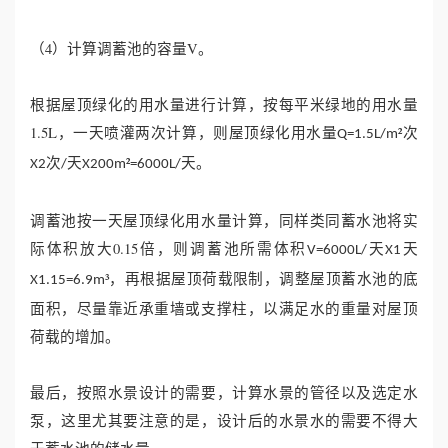
（4）计算调蓄池的容量V。
根据屋顶绿化的用水量进行计算，按每平米绿地的用水量
1.5L，一天喷灌两次计算，则屋顶绿化用水量
²次
Q=1.5L/m
次
天
²
天。
X2
/
X200m
=6000L/
调蓄池按一天屋顶绿化用水量计算，同样类同蓄水池将实
际体积放大0.15倍，则调蓄池所需体积
天
天
V=6000L/
X1
³，再根据屋顶荷载限制，调整屋顶蓄水池的底
X1.15=6.9m
面积，尽量靠近承重墙或支撑柱，以满足水的重量对屋顶
荷载的增加。
最后，按照水景设计的需要，计算水景的管径以及选定水
泵，这里尤其要注意的是，设计后的水景水的需要不得大