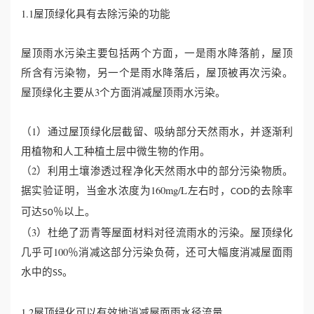
1.1屋顶绿化具有去除污染的功能
誉
屋顶雨水污染主要包括两个方面，一是雨水降落前，屋顶
资
所含有污染物，另一个是雨水降落后，屋顶被再次污染。
屋顶绿化主要从3个方面消减屋顶雨水污染。
质
联
（1）通过屋顶绿化层截留、吸纳部分天然雨水，并逐渐利
用植物和人工种植土层中微生物的作用。
系
（2）利用土壤渗透过程净化天然雨水中的部分污染物质。
我
据实验证明，当金水浓度为160mg/L左右时，
的去除率
COD
可达
％以上。
50
们
（3）杜绝了沥青等屋面材料对径流雨水的污染。屋顶绿化
几乎可100％消减这部分污染负荷，还可大幅度消减屋面雨
水中的
。
SS
1.2屋顶绿化可以有效地消减屋面雨水径流量。