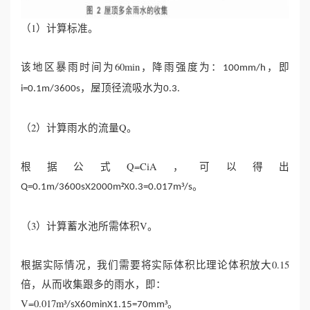
（1）计算标准。
该地区暴雨时间为60min，降雨强度为：
，即
100mm/h
，屋顶径流吸水为
i=0.1m/3600s
0.3.
（2）计算雨水的流量Q。
根据公式Q=CiA，可以得出
²
³
。
Q=0.1m/3600sX2000m
X0.3=0.017m
/s
（3）计算蓄水池所需体积V。
根据实际情况，我们需要将实际体积比理论体积放大0.15
倍，从而收集跟多的雨水，即：
V=0.017m³
³。
/sX60minX1.15=70mm