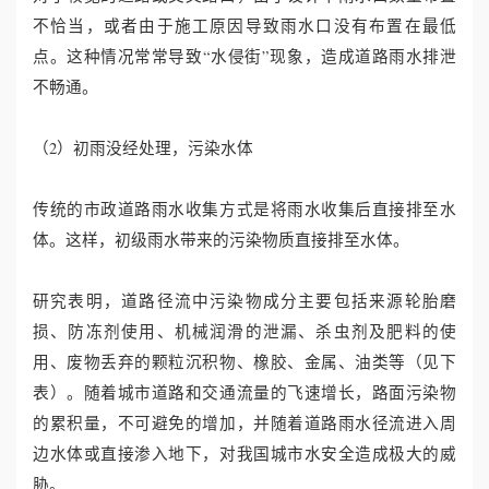
不恰当，或者由于施工原因导致雨水口没有布置在最低
誉
点。这种情况常常导致“水侵街”现象，造成道路雨水排泄
不畅通。
资
质
（2）初雨没经处理，污染水体
联
传统的市政道路雨水收集方式是将雨水收集后直接排至水
体。这样，初级雨水带来的污染物质直接排至水体。
系
我
研究表明，道路径流中污染物成分主要包括来源轮胎磨
损、防冻剂使用、机械润滑的泄漏、杀虫剂及肥料的使
们
用、废物丢弃的颗粒沉积物、橡胶、金属、油类等（见下
表）。随着城市道路和交通流量的飞速增长，路面污染物
的累积量，不可避免的增加，并随着道路雨水径流进入周
边水体或直接渗入地下，对我国城市水安全造成极大的威
胁。