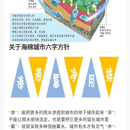
心
工
程
关于海绵城市六字方针
案
例
新
闻
资
“渗”：能把更多的雨水渗透到城市的地下储存起来
“滞”：
讯
不能让雨水很快流走，也是要把它更多的留在城市里
“蓄”：就是采取多种措施蓄水，城市有水才有灵气
“净”：
荣