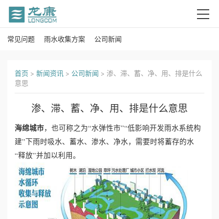
常见问题
雨水收集方案
公司新闻
首
页
首页
>
新闻资讯
>
公司新闻
>
渗、滞、蓄、净、用、排是什么
意思
关
渗、滞、蓄、净、用、排是什么意思
于
海绵城市
，也可称之为“水弹性市”“低影响开发雨水系统构
我
建”下雨时吸水、蓄水、渗水、净水，需要时将蓄存的水
们
“释放”并加以利用。
产
品
中