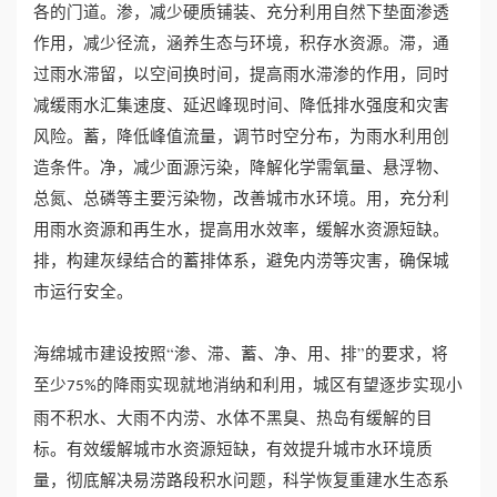
各的门道。渗，减少硬质铺装、充分利用自然下垫面渗透
作用，减少径流，涵养生态与环境，积存水资源。滞，通
过雨水滞留，以空间换时间，提高雨水滞渗的作用，同时
减缓雨水汇集速度、延迟峰现时间、降低排水强度和灾害
风险。蓄，降低峰值流量，调节时空分布，为雨水利用创
造条件。净，减少面源污染，降解化学需氧量、悬浮物、
总氮、总磷等主要污染物，改善城市水环境。用，充分利
用雨水资源和再生水，提高用水效率，缓解水资源短缺。
排，构建灰绿结合的蓄排体系，避免内涝等灾害，确保城
市运行安全。
海绵城市建设按照“渗、滞、蓄、净、用、排”的要求，将
至少
的降雨实现就地消纳和利用，城区有望逐步实现小
75%
雨不积水、大雨不内涝、水体不黑臭、热岛有缓解的目
标。有效缓解城市水资源短缺，有效提升城市水环境质
量，彻底解决易涝路段积水问题，科学恢复重建水生态系