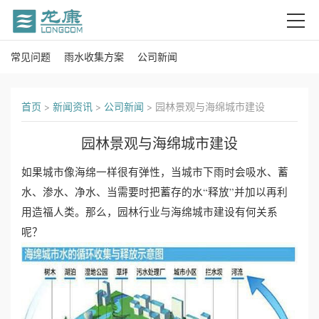
常见问题
雨水收集方案
公司新闻
首
页
首页
>
新闻资讯
>
公司新闻
>
园林景观与海绵城市建设
关
园林景观与海绵城市建设
于
如果城市像海绵一样很有弹性，当城市下雨时会吸水、蓄
我
水、渗水、净水、当需要时把蓄存的水“释放”并加以再利
用造福人类。那么，园林行业与海绵城市建设有何关系
们
呢？
产
品
中