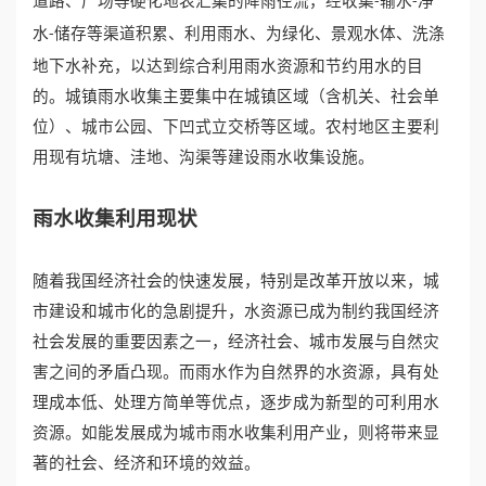
道路、广场等硬化地表汇集的降雨径流，经收集
输水
净
-
-
水
储存等渠道积累、利用雨水、为绿化、景观水体、洗涤
-
誉
地下水补充，以达到综合利用雨水资源和节约用水的目
资
的。城镇雨水收集主要集中在城镇区域（含机关、社会单
位）、城市公园、下凹式立交桥等区域。农村地区主要利
质
用现有坑塘、洼地、沟渠等建设雨水收集设施。
联
雨水收集利用现状
系
随着我国经济社会的快速发展，特别是改革开放以来，城
我
市建设和城市化的急剧提升，水资源已成为制约我国经济
们
社会发展的重要因素之一，经济社会、城市发展与自然灾
害之间的矛盾凸现。而雨水作为自然界的水资源，具有处
理成本低、处理方简单等优点，逐步成为新型的可利用水
资源。如能发展成为城市雨水收集利用产业，则将带来显
著的社会、经济和环境的效益。