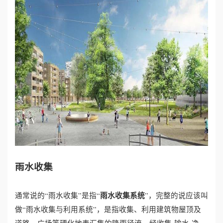
心
工
程
案
例
新
闻
雨水收集
资
雨水收集系统
通常说的“雨水收集”是指“
”，完整的说应该叫
讯
做“雨水收集与利用系统”，是指收集、利用建筑物屋顶及
荣