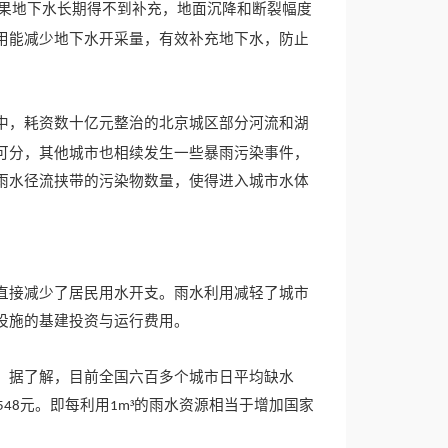
果地下水长期得不到补充，地面沉降和断裂幅度
用能减少地下水开采量，有效补充地下水，防止
中，耗资数十亿元整治的北京城区部分河流和湖
可分，其他城市也相续发生一些暴雨污染事件，
雨水径流挟带的污染物数量，使得进入城市水体
直接减少了居民用水开支。雨水利用减轻了城市
设施的基建投资与运行费用。
。据了解，目前全国六百多个城市日平均缺水
元。即每利用
³的雨水资源相当于增加国家
548
1m