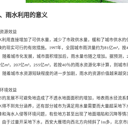
、雨水利用的意义
、资源效益
水利用直接增加了可供水量，减少了市政供水量，缓和了城市供水的
缺的现实可行的有效措施。1997年，全国城市雨洪量约为
亿
³，按
81
m
³，随着城市化发展，城市面积增加后，雨水量也随之增加。据预测，
亿
³，
亿
³，
亿
³，若按
％的雨水资源化率计算，则城市
9
m
207
m
255
m
40
³。随着城市水资源短缺程度的进一步加剧，雨水的资源价值越来越突
、环境效益
市的发展不可避免地造成了不透水地面面积的增加，地表雨水径流系
水得不到充分涵养，还有部分城市为满足用水量需要而大量超采地下
降和海水入侵等环境问题，有些地方甚至出现了地面塌陷和沉降等情
，由于过量开采地下水，西安大雁塔向西北方向倾斜了1m多，北京市