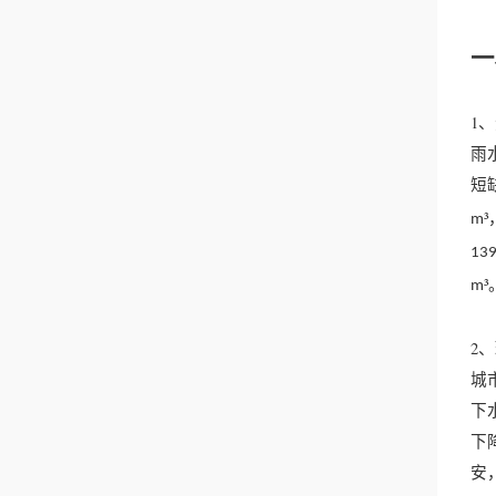
一
1
雨
短
m
13
m
2
城
下
下
安