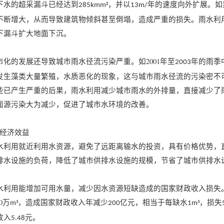
下水的超采漏斗已经达到
²，并以
年的速度向外扩展。如
285kmm
13m/
不断增大，从而导致建筑物倾斜甚至倒塌，造成严重的损失。雨水利
下漏斗扩大地面下沉。
市化的发展还导致城市雨水径流污染严重。如2001年至
年的雨季
2003
发生藻类大量繁殖，水质恶化的现象，这与城市雨水径流的污染密不
些已产生严重的后果，雨水利用减少城市雨水的外排量，直接减少了
面源污染大为减少，促进了城市水环境的改善。
、经济效益
水利用就近利用水资源，避免了远距离输水的投资，具有价格优势，
排水设施的负荷，降低了城市供排水设施的规模，节省了城市供排水
水利用能增加可用水量，减少因水资源短缺造成的国家财政收入损失
00万
³，造成国家财政收入年减少
亿元，相当于每缺水
³，损失
m
200
1m
收入
元。
5.48