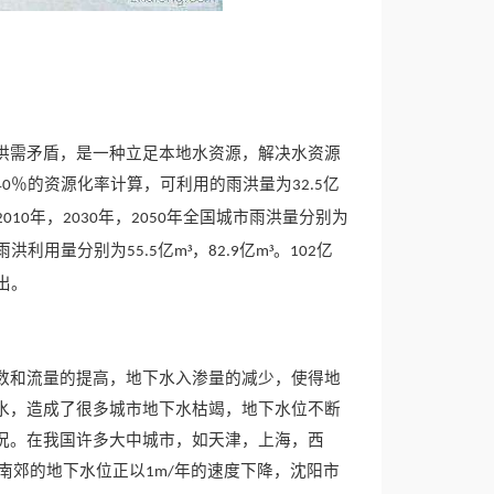
供需矛盾，是一种立足本地水资源，解决水资源
％的资源化率计算，可利用的雨洪量为
亿
40
32.5
年，
年，
年全国城市雨洪量分别为
2010
2030
2050
雨洪利用量分别为
亿
³，
亿
³。
亿
55.5
m
82.9
m
102
出。
数和流量的提高，地下水入渗量的减少，使得地
水，造成了很多城市地下水枯竭，地下水位不断
况。在我国许多大中城市，如天津，上海，西
南郊的地下水位正以
年的速度下降，沈阳市
1m/