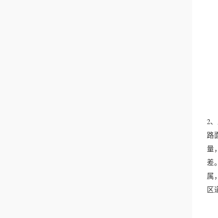
2
路
量
差
属
区