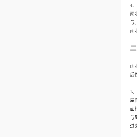
4
雨
与
雨
二
雨
后
1
屋
面
与
过