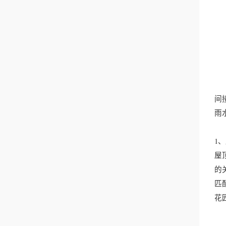
间
雨
1
屋
的
匹
花