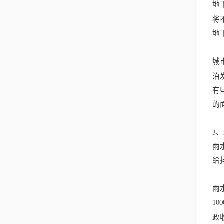
地
将
地
城
泊
有
的
3
雨
给
雨
10
政