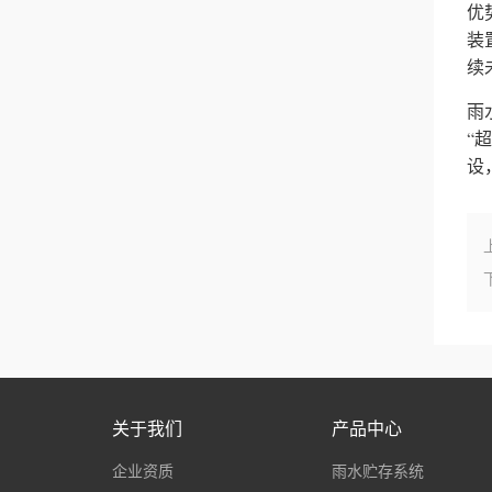
优
装
续
雨
“
设
关于我们
产品中心
企业资质
雨水贮存系统