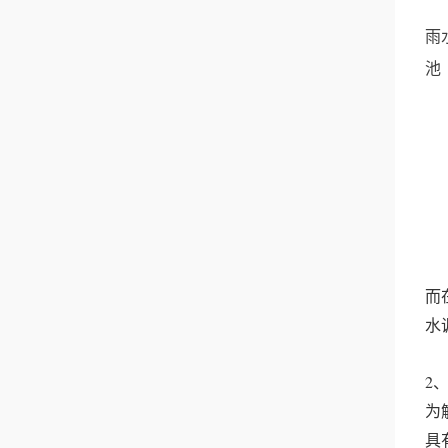
雨
池
而
水
2
为
具