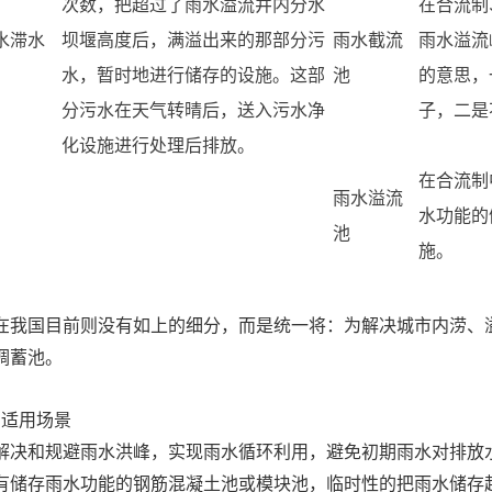
次数，把超过了雨水溢流井内分水
在合流制
水滞水
坝堰高度后，满溢出来的那部分污
雨水截流
雨水溢流
水，暂时地进行储存的设施。这部
池
的意思，
分污水在天气转晴后，送入污水净
子，二是
化设施进行处理后排放。
在合流制
雨水溢流
水功能的
池
施。
在我国目前则没有如上的细分，而是统一将：为解决城市内涝、
调蓄池。
、适用场景
解决和规避雨水洪峰，实现雨水循环利用，避免初期雨水对排放
有储存雨水功能的钢筋混凝土池或模块池，临时性的把雨水储存