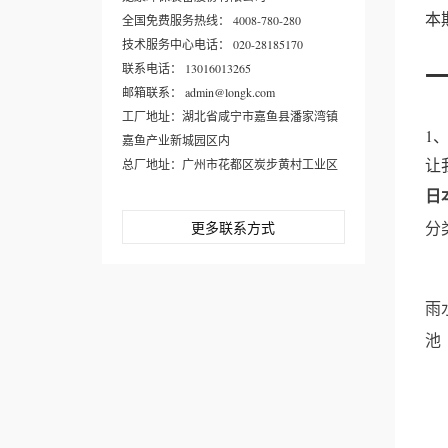
本
全国免费服务热线： 4008-780-280
技术服务中心电话： 020-28185170
联系电话： 13016013265
邮箱联系： admin@longk.com
工厂地址：湖北省咸宁市嘉鱼县潘家湾镇
1
嘉鱼产业新城园区内
让
总厂地址：广州市花都区炭步黄村工业区
日
分
更多联系方式
雨
池