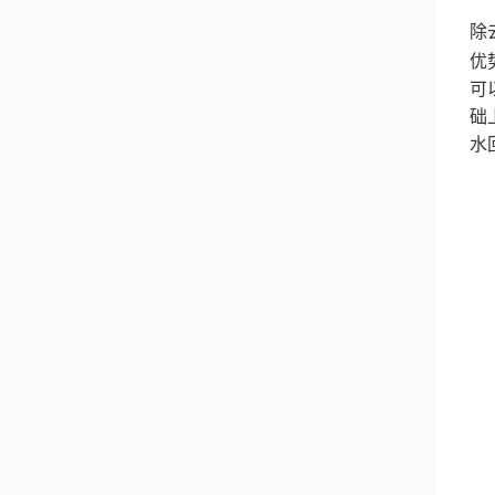
除
优
可
础
水