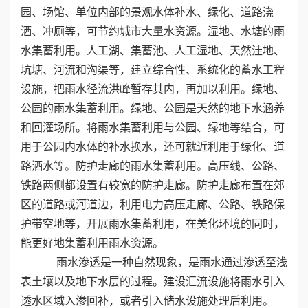
园、场馆、单位内部的景观水体补水、绿化、道路浇
心
洒、冲厕等，可节约城市大量水资源。湿地、水塘的雨
水集蓄利用。人工湖、集蓄池、人工湿地、天然洼地、
工
坑塘、河流和沟渠等，建立综合性、系统化的蓄水工程
程
设施，把雨水径流洪峰暂存其内，再加以利用。绿地、
公园的雨水集蓄利用。绿地、公园是天然的地下水涵养
案
和回灌场所。将雨水集蓄利用与公园、绿地等结合，可
用于公园内水体的补水换水，还可就近利用于绿化、道
例
路洒水等。防护走廊的雨水集蓄利用。高压线、公路、
新
铁路两侧都设置有较宽的防护走廊。防护走廊布置在郊
区的道路或河道边，利用电力高压走廊、公路、铁路保
闻
护带空地等，开展雨水集蓄利用，在美化环境的同时，
能更好地集蓄利用雨水资源。
资
雨水渗透是一种自然现象，是雨水通过渗透至浅
讯
表土壤以及地下水层的过程。建设汇流设施将雨水引入
透水区域入渗回补，或者引入储水设施处理后利用。
荣