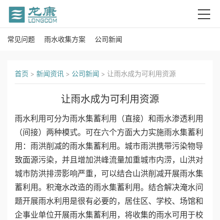
常见问题
雨水收集方案
公司新闻
首
页
首页
>
新闻资讯
>
公司新闻
>
让雨水成为可利用资源
关
让雨水成为可利用资源
于
雨水利用可分为雨水集蓄利用（直接）和雨水渗透利用
我
（间接）两种模式。可在六个方面大力实施雨水集蓄利
用：雨洪削减的雨水集蓄利用。城市雨洪携带污染物导
们
致面源污染，并且增加洪峰流量加重城市内涝，山洪对
产
城市防洪排涝影响严重，可以结合山洪削减开展雨水集
蓄利用。积淹水改造的雨水集蓄利用。结合解决淹水问
品
题开展雨水利用是很有必要的，居住区、学校、场馆和
企事业单位开展雨水集蓄利用，将收集的雨水可用于校
中