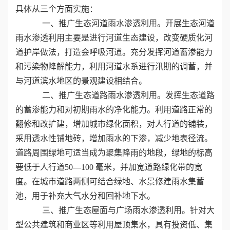
具体从三个方面实施：
誉
一、推广生态河道雨水渗透利用。开展生态河道
雨水渗透利用主要是进行河道生态建设，改变硬质化河
资
道护岸做法，打造会呼吸河道。充分发挥河道蓄渗能力
和污染物降解能力，利用河道水系进行汛期的调蓄，并
质
与河道滨水地区的景观建设相结合。
联
二、推广生态道路雨水渗透利用。发挥生态道路
的蓄渗能力和对初期雨水的净化能力。利用道路正常的
系
翻修和改扩建，增加城市绿化面积，对人行道的铺装，
我
采用透水性铺地砖，增加雨水的下渗，减少地表径流。
道路周围绿地可适当成为聚集降雨的地段，绿地的标高
们
要低于人行道
50
—
100
毫米，并加宽道路绿化带的宽
度。在城市道路两侧可结合绿地、水景修建雨水集蓄
池，用于补充大气水分和回补地下水。
三、推广生态屋面与广场雨水渗透利用。针对大
型公共建筑和商业区等利用屋顶集水，具有投资低、集