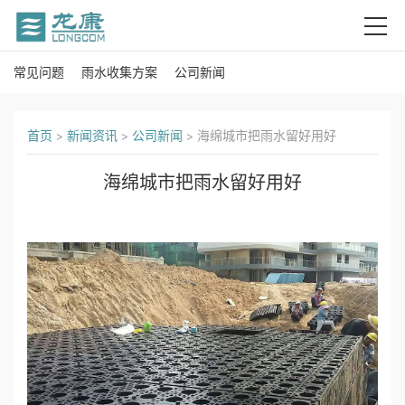
常见问题
雨水收集方案
公司新闻
首
页
首页
>
新闻资讯
>
公司新闻
>
海绵城市把雨水留好用好
关
海绵城市把雨水留好用好
于
我
们
产
品
中