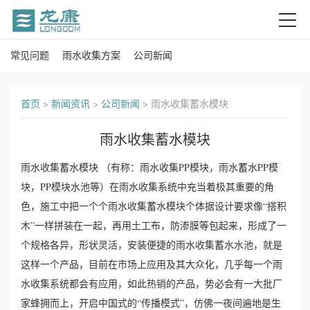
常见问题
雨水收集方案
公司新闻
首
页
首页
>
新闻资讯
>
公司新闻
>
雨水收集蓄水模块
关
雨水收集蓄水模块
于
雨水收集蓄水模块 （有称：雨水收集PP模块，雨水蓄水PP模
我
块，PP模块水池等）在雨水收集系统中充当着极其重要的角
色，施工中把一个个雨水收集蓄水模块个体据设计要求像“搭积
们
木”一样拼装在一起，再用土工布，防渗膜等包起来，形成了一
产
个规格各异，形状灵活，安装便捷的雨水收集蓄水水池，就是
这样一个产品，目前在市场上应用及其大众化，几乎每一个雨
品
水收集系统都会有应用，如此热销的产品，势必会有一大批厂
家蜂拥而上，开启中国式的“传播模式”，仿佛一夜间遍地是生
中