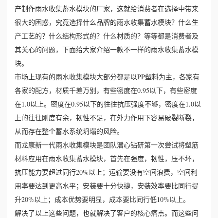
产制作雨水收集蓄水模块的厂家，这就给消费者在选择中带来
心
很大的困惑，究竟选择什么品牌的雨水收集蓄水模块？什么生
产工艺的？什么结构形式的？什么材质的？等等都是消费者及
工
其关心的问题，下面给大家介绍一款不一样的雨水收集蓄水模
块。
程
市场上现有的雨水收集模块大部分都是以PP塑料为主，各家有
案
各家的配方，材质千差万别，有些密度在0.95以下，有些密度
在1.0以上。密度在0.95以下的往往抗压强度不够，密度在1.0以
例
上的往往刚度有余，韧性不足，在外力作用下容易破裂断裂，
新
从而存在整个蓄水系统坍塌的风险。
而龙康新一代雨水收集模块是团队潜心钻研第一次尝试将塑筋
闻
材料应用在雨水收集蓄水模块，首先在强度，韧性，压不坏，
抗压能力要超过同行20%以上；运输要没有空间浪费，空间利
资
用率要达到更高水平；安装要十分快捷，安装效率要比同行提
讯
升20%以上；成本优势要明显，成本要比同行低10%以上。
解决了以上这些问题，也就解决了客户的核心痛点。而这些问
荣