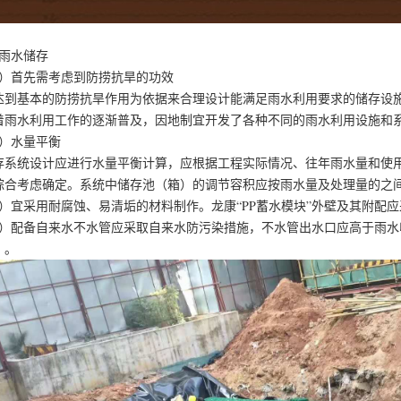
、雨水储存
1）首先需考虑到防捞抗旱的功效
达到基本的防捞抗旱作用为依据来合理设计能满足雨水利用要求的储存设
着雨水利用工作的逐渐普及，因地制宜开发了各种不同的雨水利用设施和
2）水量平衡
存系统设计应进行水量平衡计算，应根据工程实际情况、往年雨水量和使
综合考虑确定。系统中储存池（箱）的调节容积应按雨水量及处理量的之
3）宜采用耐腐蚀、易清垢的材料制作。龙康“PP蓄水模块”外壁及其附配
4）配备自来水不水管应采取自来水防污染措施，不水管出水口应高于雨水
）。