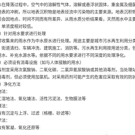
水在降落过程中，空气中的溶解性气体，溶解或悬浮状固体，重金属及细
地表的冲刷，所以地表沉积物是地表径流中污染物的主要来源。地表沉积
质会因地点、时间不同而有所差异、从雨水质分析结果看，天然雨水中主要
，单浓度相对较低。
2）针对用水要求进行处理
常收集来的雨水作为中水原水进行处理。用途主要是城市污水再生利用分
、街道清扫、车辆冲洗、建筑施工、消防等。污水再生利用按用途分类，
用水、补充水源水等。依据不同的用水要求进行不同深度的处理净化。
3）必须设有消毒设施（如与人体接触的用水）
毒剂宜采用次氯酸钠、二氧化碳、二氯异氰尿酸钠或其他消毒剂，当处理
消毒剂，但必须使用加氯机。对采用药剂可能产生的危害应采取有效的防
4）净化方法
物法：
工湿地法、氧化塘法、活性污泥法、生物膜法等
理法：
致有沉淀与上浮、过滤（格栅、砂滤等）
学法：
致有絮凝、氧化还原等