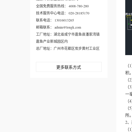
全国免费服务热线： 4008-780-280
技术服务中心电话： 020-28185170
联系电话： 13016013265
邮箱联系： admin@longk.com
工厂地址：湖北省咸宁市嘉鱼县潘家湾镇
嘉鱼产业新城园区内
总厂地址：广州市花都区炭步黄村工业区
（
更多联系方式
积
（
（
一
（
（
所
2
（