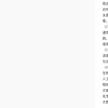
雨
对
水
等
（
通
厕
境
（
消
为
（
生
人
物
大
化
大