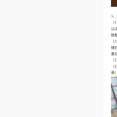
3
（
以
随
（
储
素
（
（
表