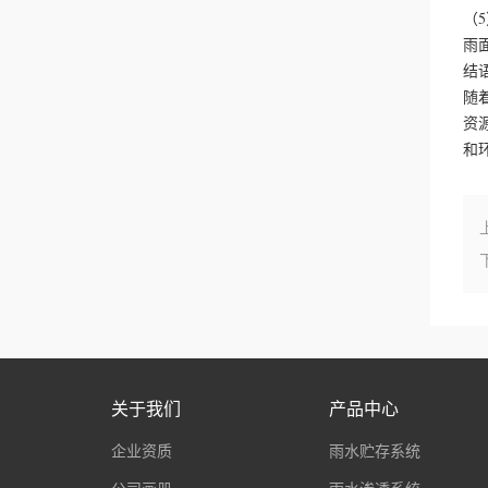
（
雨
结
随
资
和
关于我们
产品中心
企业资质
雨水贮存系统