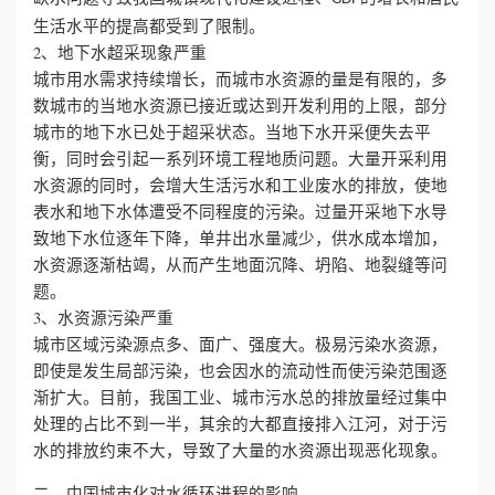
生活水平的提高都受到了限制。
誉
2、地下水超采现象严重
城市用水需求持续增长，而城市水资源的量是有限的，多
资
数城市的当地水资源已接近或达到开发利用的上限，部分
城市的地下水已处于超采状态。当地下水开采便失去平
质
衡，同时会引起一系列环境工程地质问题。大量开采利用
水资源的同时，会增大生活污水和工业废水的排放，使地
联
表水和地下水体遭受不同程度的污染。过量开采地下水导
致地下水位逐年下降，单井出水量减少，供水成本增加，
系
水资源逐渐枯竭，从而产生地面沉降、坍陷、地裂缝等问
题。
我
3、水资源污染严重
城市区域污染源点多、面广、强度大。极易污染水资源，
们
即使是发生局部污染，也会因水的流动性而使污染范围逐
渐扩大。目前，我国工业、城市污水总的排放量经过集中
处理的占比不到一半，其余的大都直接排入江河，对于污
水的排放约束不大，导致了大量的水资源出现恶化现象。
二、中国城市化对水循环进程的影响