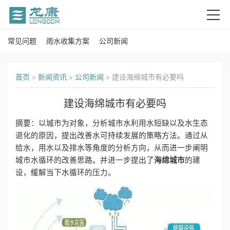
常见问题
雨水收集方案
公司新闻
首
页
首页
>
新闻资讯
>
公司新闻
>
建设海绵城市有必要吗
关
建设海绵城市有必要吗
于
摘要：以城市为对象，分析城市水利用水短缺以及水生态
我
退化的原因，提出改善水可持续发展的策略方法。通过从
给水，用水以及排水等角度的分析方向，从而进一步阐明
们
海绵城市
城市水循环的改善思路。并进一步提出了
的建
设，缓解当下水循环的压力。
产
品
中