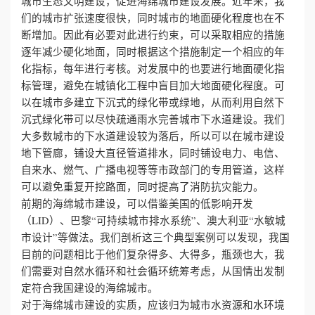
城市生态文明建设，促进海绵城市建设发展。近年来，我
们的城市扩张速度很快，同时城市的地面硬化程度也在不
断增加。因此有必要对此进行约束，可以采取相应的措施
逐年减少硬化地面，同时根据这个措施制定一个相应的年
化指标，每年进行考核。对发展中的也要进行地面硬化指
标管理，避免在城镇化工程中盲目加大地面硬化程度。可
以在城市多建立下沉式的绿化带或绿地，从而利用自然下
沉式绿化带可以尽快疏通雨水完善城市下水道建设。我们
大多数城市的下水道建设较为落后，所以可以在城市建设
地下管廊，铺设大直径管道排水，同时铺设电力、电信、
自来水、燃气、广播电视等等市政部门的专用管道，这样
可以避免重复开挖路面，同时提高了消防抗灾能力。
前期的海绵城市建设，可以借鉴美国的低影响开发
（LID）、巴黎“可持续城市排水系统”、澳大利亚“水敏城
市设计”等做法。我们剖析这三个典型案例可以发现，我国
目前的问题相比于他们复杂得多、大得多，瓶颈也大，我
们需要对自然水循环和社会循环统筹考虑，从国情出发制
定符合我国建设的海绵城市。
对于海绵城市建设的实质，应该归为城市水资源和水环境