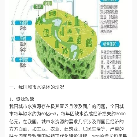
心
工
程
案
例
新
一、我国城市水循环的现况
闻
1、资源短缺
我国城市水资源存在极其匮乏且涉及面广的问题，全国城
资
市每年缺水约为60亿
，每年因缺水造成经济损失约
m3
2000
亿元。在我国，城市水资源的需求几乎涉及到国民经济的
讯
方方面面，如工业、农业、建筑业、居民生活等，严重的
荣
缺水问题导致我国城镇现代化建设进程、
的增长和居民
GDP