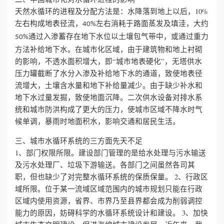
天然水循环的进程及分配方法是：水降落到地上以后，10%
左右构成地表径流，
左右消耗于路面蒸发及填洼，大约
40%
通过入渗蓄存在地下水位以土壤包气带中，或通过重力
50%
方法补给地下水。在城市化区域，由于建筑物和地上衬砌
的影响，不透水面积增大，即“城市地表硬化”，无塔供水
压力罐截断了水分入渗及补给地下水的通道，致使地表径
流增大，土壤含水量和地下补给量减少。由于缺少补水和
地下水过量发掘，致使地面沉降。二次供水设备对排水系
统和城市防洪构成了更大的压力，使城市区域不降水时气
候单调，暴雨时地面积水，影响交通和居民生活。
三、城市水循环系统的三方面先天不足
1、部门权限所限。建设部门管理的是给水处理与污水输送
及污水处理厂、垃圾下游输送。各部门之间虽然各司其
职，但也缺少了对完整水循环系统的保质保量。
2、行政区
域所限。位于某一流域区域范围内的城市规划只能在行政
区域内使用资源，省界、市界乃至县界都会成为削弱调控
能力的原因，妨碍科学的水循环系统设计和建设。
3、加快