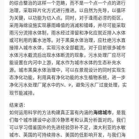
的综合整治的这样一个范畴，而不是一个点一个点的进行
治理，采取碎片化方式进行推进。以自然为先导，以循环
为关键，以功能为切入点。同时，对于逢雨必涝的街区，
采用海绵设施实现暴雨峰值的消减和错峰，并尽可能采取
雨污分流排水体制，雨水经过滞留和净化应就近排入水体
或可利用的蓄水池等。对于黑臭水体治理，应杜绝污水直
接排入城市水体，实现污水全部截流。对于目前很多城市
水体污水截流后出现水体断流的现象，污水处理厂应尽可
能设置在内河中上游，尾水作为城市水体的生态补充水
源。城市黑臭水体治理中，可以在景观设计的同时实现生
态净化功能，利用具有净化功能的水生植物系统，进一步
净化污水处理厂尾水中的N、
，避免污水厂过度处理，实
P
现节能减排。
结束语：
海绵城市
如何运用科学的方法构建真正富有内涵的
，是我
们每个城市建设中必须冷静思考和认真分析面对的。我们
可以学习借鉴国外的先进经验弥补不足，澳大利亚的水敏
城市、英国的可持续排水、美国的低影响开发，与我们海