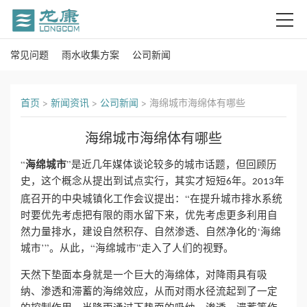
常见问题
雨水收集方案
公司新闻
首
页
首页
>
新闻资讯
>
公司新闻
>
海绵城市海绵体有哪些
关
海绵城市海绵体有哪些
于
海绵城市
“
”是近几年媒体谈论较多的城市话题，但回顾历
我
史，这个概念从提出到试点实行，其实才短短
年。
年
6
2013
底召开的中央城镇化工作会议提出：“在提升城市排水系统
们
时要优先考虑把有限的雨水留下来，优先考虑更多利用自
然力量排水，建设自然积存、自然渗透、自然净化的‘海绵
产
城市’”。从此，“海绵城市”走入了人们的视野。
品
天然下垫面本身就是一个巨大的海绵体，对降雨具有吸
纳、渗透和滞蓄的海绵效应，从而对雨水径流起到了一定
中