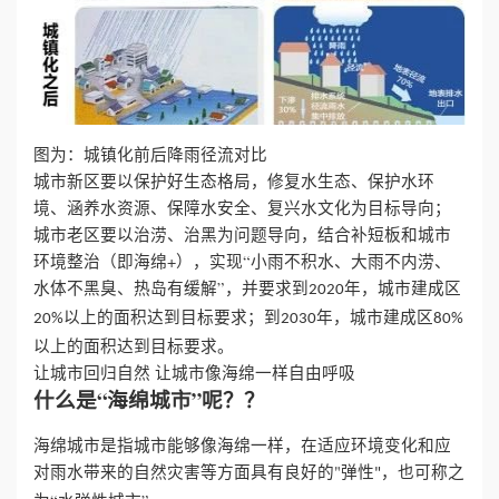
誉
资
质
图为：城镇化前后降雨径流对比
城市新区要以保护好生态格局，修复水生态、保护水环
联
境、涵养水资源、保障水安全、复兴水文化为目标导向；
城市老区要以治涝、治黑为问题导向，结合补短板和城市
系
环境整治（即海绵+），实现“小雨不积水、大雨不内涝、
水体不黑臭、热岛有缓解”，并要求到
年，城市建成区
2020
我
以上的面积达到目标要求；到
年，城市建成区
20%
2030
80%
以上的面积达到目标要求。
们
让城市回归自然
让城市像海绵一样自由呼吸
什么是“海绵城市”呢？？
海绵城市是指城市能够像海绵一样，在适应环境变化和应
对雨水带来的自然灾害等方面具有良好的"弹性
，也可称之
"