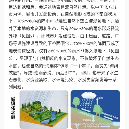
的控制作用。当降雨通过下垫面的吸纳、渗透、滞蓄等作
用达到饱和后，会通过地表径流自然排泄。以中国北方城
心
市为例，城市开发建设前，在自然地形地貌的下垫面状况
下，70%～
的降雨可以通过自然下垫面滞渗到地下，涵
80%
工
养了本地的水资源和生态，只有
～
的雨水形成径流
20%
30%
外排（见图
）。而城市开发建设后，由于屋面、道路、广
2
程
场等设施建设导致的下垫面硬化，
～
的降雨形成了
70%
80%
案
地表快速径流，仅有
～
的雨水能够入渗地下（见图
20%
30%
），呈现了与自然相反的水文现象，不仅破坏了自然生态
2
例
本底，也使自然的“海绵体”像罩了一个罩子，而丧失“海绵
效应”，导致“逢雨必涝、雨后即旱”；同时，也带来了水生
新
态恶化、水资源紧缺、水环境污染、水涝灾害频发等一系
列问题。
闻
资
讯
荣