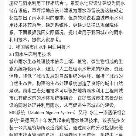
施应与雨水利用工程相结合”。景观水池应设计建设为雨水
储存设施，草坪绿地应设计建设为雨水滞留设施这些规定
誉
都是提出了雨水利用的要求。但总的来说我国城市雨水利
用技术还较落后，缺乏系统性，更缺少法律法规保障体
资
系。下面根据我国实际情况，提出适用于我国城市的雨水
利用技术，提供大家参考。
质
2、我国城市雨水利用适用技术
联
2.1雨水生态利用技术
城市雨水生态处理技术依靠土壤、植物、微生物组成的生
系
态系统净化雨水，避免了人工处理雨水带来的能源、资源
消耗，降低了城市发展对自然系统的破坏，保持了城市的
我
自然生态性，构建的生态处理系统创造了良好的城市自然
景观。雨水生态处理技术可以很好地将雨水利用工程同城
们
市已有或改造的水体系统相结合，在提高城市生态景观建
设的同时处理并利用雨水，从而促进生态城市的建设。
MR系统（
）又称“水洼一渗透渠组合
Mulderr Rigolerr System
系统”是德国近十年发展起来的雨水处理技术。该系统多安
装于公共建筑场所及道路附近，通过雨水的分散控制来缓
解城市排水管网的负担，并涵养地下水资源。系统由上至