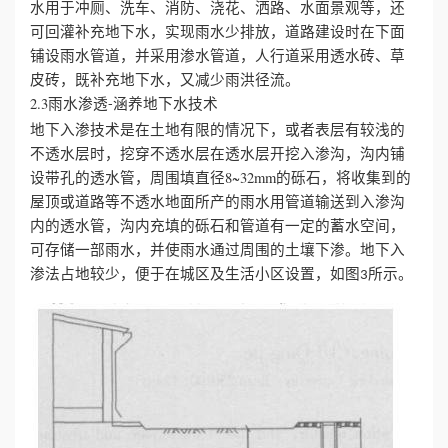
水用于冲厕、洗车、消防、浇花、洒路、水面景观等，还
可回灌补充地下水，实现雨水少排放，道路建设时在下面
铺设雨水管道，并采用渗水管道，人行道采用透水砖、草
皮砖，既补充地下水，又减少雨洪径流。
2.3雨水渗透
涵养地下水技术
-
地下入渗技术是在土地有限的情况下，或者表层有较浅的
不透水层时，挖穿不透水层在透水层开挖入渗沟，沟内铺
设带孔的透水管，周围填直径8~32mm的砾石，将收集到的
屋顶或道路等不透水地面所产的雨水用管道输送到入渗沟
内的透水管，沟内充填的砾石和管道有一定的蓄水空间，
可存储一部雨水，并使雨水通过周围的土壤下渗。地下入
渗法占地较少，便于在城区及生活小区设置，如图
所示。
3