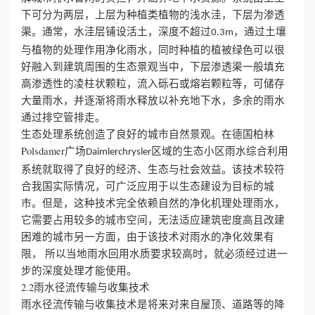
下可分为两层，上层为种植类植物的浅水洼，下层为渗透
渠。通常，水洼层铺设活土，深度不超过
，通过土壤
0.3m
与植物的处理作用净化雨水，同时种植的植被绿色可以很
好融入到建筑周围的生态景观当中，下层渗透渠一般填充
高渗透性的凌柱状颗粒，流入砾石或熔岩颗粒等，可储存
大量雨水，并逐渐将雨水释放以补充地下水，多余的雨水
通过排空管排走。
生态处理系统创造了良好的城市自然景观。在德国柏林
Polsdamer广场
区域的生态小区雨水综合利用
Daimlerchrysler
系统就取得了良好的经济、生态与社会效益。该技术较符
合我国实际情况，可广泛应用于以生态建设为目标的城
市。但是，这种技术完全依赖自然的净化机理处理雨水，
它需要占用较多的城市空间，无法适应建筑密度高且改建
困难的城市另一方面，由于该技术对雨水的净化效果有
限， 所以当地雨水回用水质要求较高时，就必须经过进一
步的深度处理才能使用。
2.2雨水径流传输与收集技术
雨水径流传输与收集技术是将来对来自屋顶、道路等的降