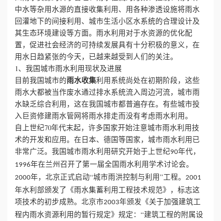
中水等杂用水源的直接收集利用、用各种渗透设施将雨水
心
回灌地下的间接利用、城市生活小区水系统的合理设计及
其生态环境建设等方面。雨水利用对于水资源的优化配
工
置，促进社会经济的可持续发展具有十分积极的意义，在
用水日趋紧张的今天，已越来越受到人们的关注。
程
1、我国城市雨水利用现状及进展
雨水收集
目前我国城市的
利用系统尚处在初期阶段，这些
案
雨水大都被当作废水通过排水系统流入周边河流，城市雨
水缺乏综合利用，这在我国城市都普遍存在。有些城市投
例
入巨资修建雨水管网将雨水排走而没有考虑雨水利用。
自上世纪70年代末起，许多国家开始注意城市雨水利用技
新
术的开发和应用。在日本、德国等国家，城市雨水利用已
非常广泛。我国城市雨水利用研究开始于上世纪
年代，
闻
90
年在兰州召开了第一届全国雨水利用学术讨论会。
1996
资
年，北京正式启动“城市雨洪控制与利用”工程。
2000
2001
年水利部颁发了《雨水集蓄利用工程技术规范》，标志这
讯
项技术的初步成熟。北京市
年颁发《关于加强建筑工
2003
程内雨水资源利用的暂行规定》规定：“建筑工程的附属设
荣