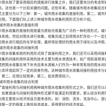
市雨水除了要采用相应的措施进行收集之外，我们还要充分的考虑到
用。这也是一个比较关键的问题。近些年来，随着城市雨水收集综合
式主要分为以下三种：第一，城市雨水收集的直接利用，第二，城市
利用。下面我们队上述三种城市雨水收集利用形式分析介绍。
城市雨水收集的直接利用
市雨水收集的直接利用是最为原始也是最为广泛的一种利用形式，城
集系统，然后对雨水进行收集，收集完成之后将雨水贮存在一个一定
的雨水进行相应的化学处理，最终将处理好的雨水用于绿化以及冲厕
城市雨水收集的间接利用
市雨水收集系统的利用形式除了直接利用之外，我们还可以采用间接
收集的间接利用所采用的技术主要为雨水渗透技术，如广场街道用渗
要把雨水收集在地下补充自来水源被人们作为一种非常有效的雨水间
生态环境起到了一定的改善作用。这种城市雨水收集间接利用技术与
，第二，应用比较简单，第三，投资费用较少。
城市雨水收集的综合利用
了直接利用与间接利用两种城市雨水收集利用形式之外，我们还可以
。如果直接与间接利用两种形式都不能满足利用要求，那么综合利用
利用主要是从经济效益方面考虑的，如：消防、洗车、洗浴中心、游
能够一定的程度上降低投资成本，获得更好的经济效益。