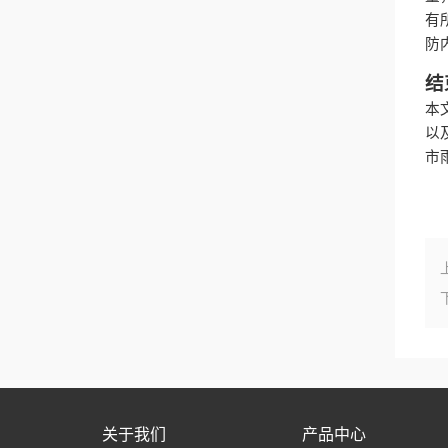
有
防
结
本
以
市
关于我们
产品中心