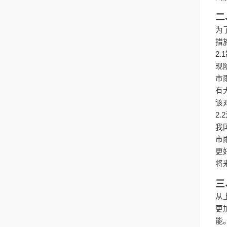
二
为
措
2.1
现
市
有
该
2.2
我
市
更
将
三
从
更
能