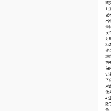
研
1.
城
出
是
发
分
2.
建
城
为
保
3.
了
对
使
4.
除
量