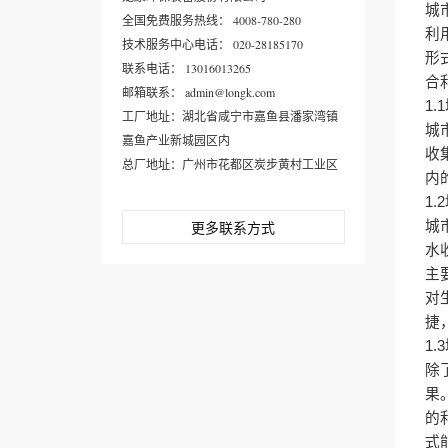
城
全国免费服务热线： 4008-780-280
利
技术服务中心电话： 020-28185170
形
联系电话： 13016013265
合
邮箱联系： admin@longk.com
1.1
工厂地址：湖北省咸宁市嘉鱼县潘家湾镇
城
嘉鱼产业新城园区内
收
总厂地址：广州市花都区炭步黄村工业区
内
1.2
更多联系方式
城
水
主
对
捷
1.3
除
果
的
式