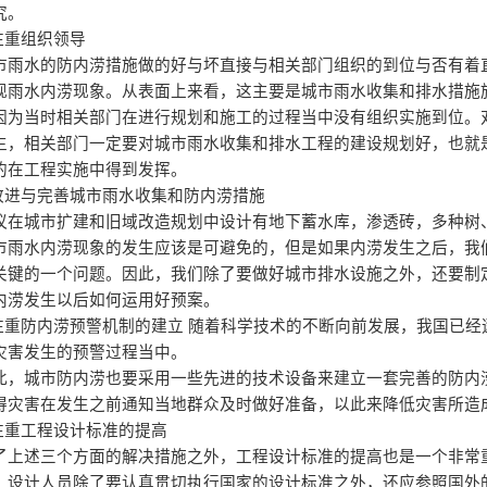
究。
注重组织领导
市雨水的防内涝措施做的好与坏直接与相关部门组织的到位与否有着
现雨水内涝现象。从表面上来看，这主要是城市雨水收集和排水措施
因为当时相关部门在进行规划和施工的过程当中没有组织实施到位。
生，相关部门一定要对城市雨水收集和排水工程的建设规划好，也就
的在工程实施中得到发挥。
改进与完善城市雨水收集和防内涝措施
议在城市扩建和旧域改造规划中设计有地下蓄水库，渗透砖，多种树
市雨水内涝现象的发生应该是可避免的，但是如果内涝发生之后，我
关键的一个问题。因此，我们除了要做好城市排水设施之外，还要制
内涝发生以后如何运用好预案。
注重防内涝预警机制的建立
随着科学技术的不断向前发展，我国已经
灾害发生的预警过程当中。
此，城市防内涝也要采用一些先进的技术设备来建立一套完善的防内
得灾害在发生之前通知当地群众及时做好准备，以此来降低灾害所造
注重工程设计标准的提高
了上述三个方面的解决措施之外，工程设计标准的提高也是一个非常
，设计人员除了要认真贯切执行国家的设计标准之外，还应参照国外