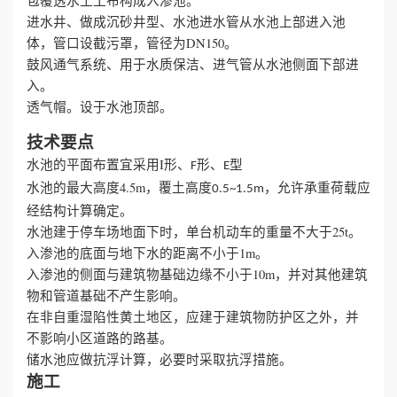
包覆透水土工布构成入渗池。
进水井、做成沉砂井型、水池进水管从水池上部进入池
誉
体，管口设截污罩，管径为DN150。
鼓风通气系统、用于水质保洁、进气管从水池侧面下部进
资
入。
透气帽。设于水池顶部。
质
技术要点
联
水池的平面布置宜采用I形、
形、
型
F
E
水池的最大高度4.5m，覆土高度
，允许承重荷载应
0.5~1.5m
系
经结构计算确定。
水池建于停车场地面下时，单台机动车的重量不大于25t。
我
入渗池的底面与地下水的距离不小于1m。
入渗池的侧面与建筑物基础边缘不小于10m，并对其他建筑
们
物和管道基础不产生影响。
在非自重湿陷性黄土地区，应建于建筑物防护区之外，并
不影响小区道路的路基。
储水池应做抗浮计算，必要时采取抗浮措施。
施工