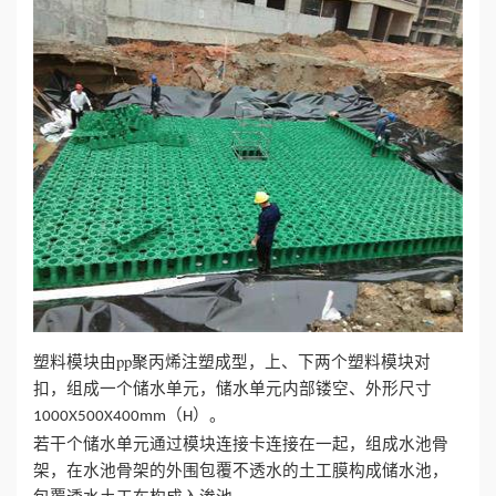
心
工
程
案
例
新
闻
塑料模块由pp聚丙烯注塑成型，上、下两个塑料模块对
扣，组成一个储水单元，储水单元内部镂空、外形尺寸
资
（
）。
1000X500X400mm
H
讯
若干个储水单元通过模块连接卡连接在一起，组成水池骨
架，在水池骨架的外围包覆不透水的土工膜构成储水池，
荣