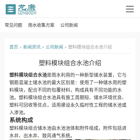
常见问题
雨水收集方案
公司新闻
首
页
首页
>
新闻资讯
>
公司新闻
>
塑料模块组合水池介绍
关
塑料模块组合水池介绍
于
塑料模块组合水池
是雨水利用的一种新型储水装置，它与
我
钢筋混凝土储水池的最大区别是：使用了一种储水用的塑
料模块，配合不同的包覆材料，构成具有不同功能的水
们
池。塑料模块组合水池具有施工周期短、储水环境优良、
塑料可回收等优点，适用建设永久临时性工程的储水池或
产
入渗池。
系统构成
品
塑料模块组合储水池由水池池体和附件组成，附件包括进
水井、出水井、鼓风通气系统。
中