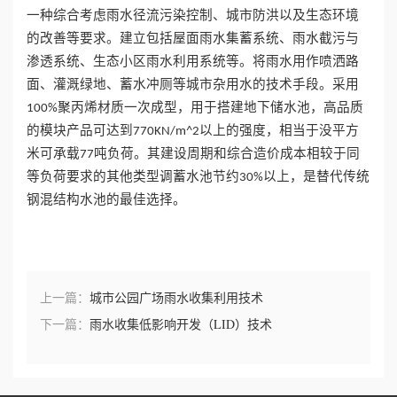
一种综合考虑雨水径流污染控制、城市防洪以及生态环境
的改善等要求。建立包括屋面雨水集蓄系统、雨水截污与
渗透系统、生态小区雨水利用系统等。将雨水用作喷洒路
面、灌溉绿地、蓄水冲厕等城市杂用水的技术手段。采用
聚丙烯材质一次成型，用于搭建地下储水池，高品质
100%
的模块产品可达到
以上的强度，相当于没平方
770KN/m^2
米可承载
吨负荷。其建设周期和综合造价成本相较于同
77
等负荷要求的其他类型调蓄水池节约
以上，是替代传统
30%
钢混结构水池的最佳选择。
上一篇：
城市公园广场雨水收集利用技术
下一篇：
雨水收集低影响开发（LID）技术