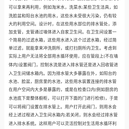
可以拿来再利用，例如淘米水，洗菜水
某些卫生洁具，如
;
洗脸盆和阳台水池的用水，这些水未受很大污染，仍有较
大的利用空间。设计时，在这些用水部位的排水管处，添
加支管，支管通过墙体进入自家卫生间。在卫生间设置一
个简易的过滤水箱，这些用水进入这个过滤水箱，经过简
单过滤，就能拿来冲洗厕所，或打扫厕所内卫生。考虑到
实际上用户无法将全部用水循环使用，应在管段上
不在墙
(
体内
设置阀门，控制水流是进入排水管还是进入回收管进
)
入卫生间储水箱内。因为排水管大多暴露在外，如阳台的
水池、脸盆，厨房里的水池，这些用水装置连接的排水管
在用户空间内大多是暴露的，或是在检查口内
例如厨房的
(
水池底下是整体橱柜，可以打开下面的门进行检修
，于是
)
可以将阀门设置在排水管上。用户打开此阀门，则用水会
经上述过程进入卫生间水箱内
若关闭，则水会经过排水管
;
进入排水系统。这样用户可以灵活控制对生活用水循环利