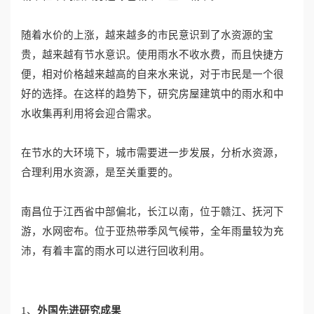
心
随着水价的上涨，越来越多的市民意识到了水资源的宝
贵，越来越有节水意识。使用雨水不收水费，而且快捷方
工
便，相对价格越来越高的自来水来说，对于市民是一个很
程
好的选择。在这样的趋势下，研究房屋建筑中的雨水和中
水收集再利用将会迎合需求。
案
在节水的大环境下，城市需要进一步发展，分析水资源，
例
合理利用水资源，是至关重要的。
新
南昌位于江西省中部偏北，长江以南，位于赣江、抚河下
闻
游，水网密布。位于亚热带季风气候带，全年雨量较为充
资
沛，有着丰富的雨水可以进行回收利用。
讯
1、
外国先进研究成果
荣