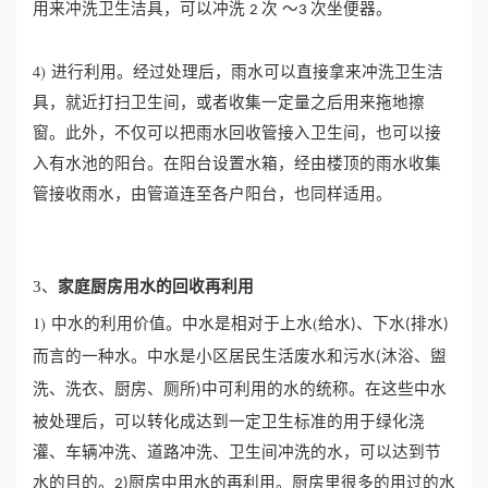
用来冲洗卫生洁具，可以冲洗
次 ～
次坐便器。
2
3
4) 进行利用。经过处理后，雨水可以直接拿来冲洗卫生洁
具，就近打扫卫生间，或者收集一定量之后用来拖地擦
窗。此外，不仅可以把雨水回收管接入卫生间，也可以接
入有水池的阳台。在阳台设置水箱，经由楼顶的雨水收集
管接收雨水，由管道连至各户阳台，也同样适用。
3、
家庭厨房用水的回收再利用
1) 中水的利用价值。中水是相对于上水(给水
、下水
排水
)
(
)
而言的一种水。中水是小区居民生活废水和污水
沐浴、盥
(
洗、洗衣、厨房、厕所
中可利用的水的统称。在这些中水
)
被处理后，可以转化成达到一定卫生标准的用于绿化浇
灌、车辆冲洗、道路冲洗、卫生间冲洗的水，可以达到节
水的目的。
厨房中用水的再利用。厨房里很多的用过的水
2)