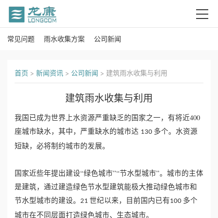
常见问题
雨水收集方案
公司新闻
首
页
首页
>
新闻资讯
>
公司新闻
>
建筑雨水收集与利用
关
建筑雨水收集与利用
于
我国已成为世界上水资源严重缺乏的国家之一，有将近400
我
座城市缺水，其中，严重缺水的城市达
多个。水资源
130
短缺，必将制约城市的发展。
们
产
国家近些年提出建设“绿色城市”“节水型城市”。城市的主体
是建筑，通过建造绿色节水型建筑能极大推动绿色城市和
品
节水型城市的建设。
世纪以来，目前国内已有
多个
21
100
城市在不同层面打造绿色城市、生态城市。
中