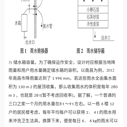
3) 储水箱容量。为了确保运作安全，设计时应根据当地降
雨量和用户用水量确定储水箱的容积。以南昌为例，2012
年南昌市降雨量达到了
，若这些雨水全由集水面
1 996 mm
积为
的屋顶收集，那么收集雨水的体积是每年
130 m 2
280
，也就是
暂不考虑回收率
。据了解，一个普通的
m 3
28 t(
)
三口之家一个月的用水量在
～
左右。以一栋
楼
8 t
9 t
6
12
户的居民楼考虑，每年平均每户可以获得
．
的雨水用
2
4 t
来冲洗卫生洁具，换算下来，便是每日
．
的雨水可以
6
6 kg