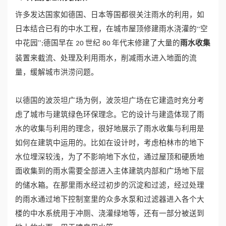
许多发达国家如德国、日本等国都很关注雨水的利用，如
誉
日本结合已有的中水工程，在城市屋顶修建雨水浇灌的“空
雨水收集
中花园”
德国早在
世纪
年代末修建了大量的
资
;
20
80
装置来截流、处理及利用雨水，削减雨水进入地面的流
质
量，缓解城市洪涝问题。
联
以德国的波茨坦广场为例，波茨坦广场在它建造时充分考
系
虑了城市与建筑绿色环保理念。它的设计与建造体现了雨
水的收集与利用的理念，很好地展示了雨水收集与利用是
我
如何在建筑中运用的。比如在设计时，考虑柏林市的地下
水位埋深较浅，为了不影响地下水位，通过屋顶和硬质地
们
面收集到的雨水需要全部进入主体建筑内部和广场地下层
的储水箱。在那里雨水经过初步的沉淀和过滤，经过处理
的雨水通过地下控制室里的众多水泵和过滤器进入各个大
楼的中水系统用于冲厕、浇灌绿地等，还有一部分被送到