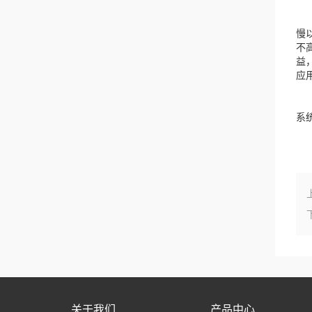
结
慢
不
益
应
很
系
关于我们
产品中心