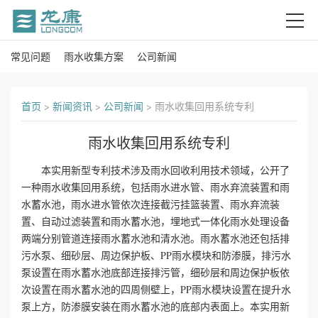
常见问题
雨水收集方案
公司新闻
首
页
首页
>
新闻资讯
>
公司新闻
>
雨水收集回用系统专利
关
雨水收集回用系统专利
于
本实用新型专利技术涉及雨水回收利用技术领域，公开了
我
一种雨水收集回用系统，包括雨水进水管、雨水弃流装置和雨
水蓄水池，雨水进水管依次连接截污挂篮装置、雨水弃流装
们
置、自动过滤装置和雨水蓄水池，埋地式一体化雨水处理设备
两端分别管道连接雨水蓄水池和清水池。雨水蓄水池还包括排
产
污水泵、细砂层、周边保护板、PP雨水模块和防渗膜，排污水
泵设置在雨水蓄水池底部连接排污管，细砂层和周边保护板依
品
次设置在雨水蓄水池的四周侧壁上，PP雨水模块设置在提升水
泵上方，防渗膜安装在雨水蓄水池的底部内表面上。本实用新
中