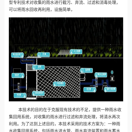
型专利技术对收集的雨水进行截污、弃流、过滤和消毒处理，
可以将雨水回收再利用，设施简单，
心
工
程
案
例
新
闻
资
本技术的目的在于克服现有技术的不足，提供一种雨水收
集回用系统，对收集的雨水进行过滤和弃流处理，将清水再次
讯
利用。为了达到上述目的，本技术采用的技术方案为：一种雨
水收集回用系统，包括雨水进水管、雨水弃流装置和雨水蓄水
荣