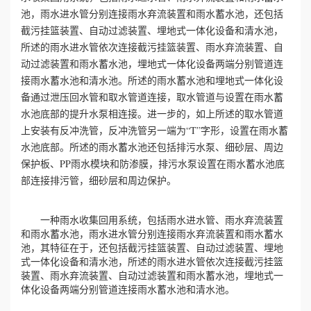
池，雨水进水管分别连接雨水弃流装置和雨水蓄水池，还包括
誉
截污挂篮装置、自动过滤装置、埋地式一体化设备和清水池，
所述的雨水进水管依次连接截污挂篮装置、雨水弃流装置、自
资
动过滤装置和雨水蓄水池，埋地式一体化设备两端分别管道连
接雨水蓄水池和清水池。所述的雨水蓄水池和埋地式一体化设
质
备通过泄压回水管和取水管道连接，取水管道与设置在雨水蓄
水池底部的提升水泵相连接。进一步的，如上所述的取水管道
联
上安装有反冲洗管，反冲洗管另一端为“T”字形，设置在雨水蓄
水池底部。所述的雨水蓄水池还包括排污水泵、细砂层、周边
系
保护板、PP雨水模块和防渗膜，排污水泵设置在雨水蓄水池底
部连接排污管，细砂层和周边保护。
我
们
一种雨水收集回用系统，包括雨水进水管、雨水弃流装置
和雨水蓄水池，雨水进水管分别连接雨水弃流装置和雨水蓄水
池，其特征在于，还包括截污挂篮装置、自动过滤装置、埋地
式一体化设备和清水池，所述的雨水进水管依次连接截污挂篮
装置、雨水弃流装置、自动过滤装置和雨水蓄水池，埋地式一
体化设备两端分别管道连接雨水蓄水池和清水池。