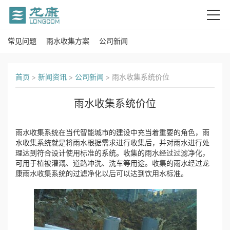
常见问题
雨水收集方案
公司新闻
首
页
首页
>
新闻资讯
>
公司新闻
>
雨水收集系统价位
关
雨水收集系统价位
于
雨水收集系统在当代智能城市的建设中充当着重要的角色，雨
我
水收集系统就是将雨水根据需求进行收集后，并对雨水进行处
理达到符合设计使用标准的系统。收集的雨水经过过滤净化，
们
可用于植被灌溉、道路冲洗、洗车等用途。收集的雨水经过龙
康雨水收集系统的过滤净化以后可以达到饮用水标准。
产
品
中