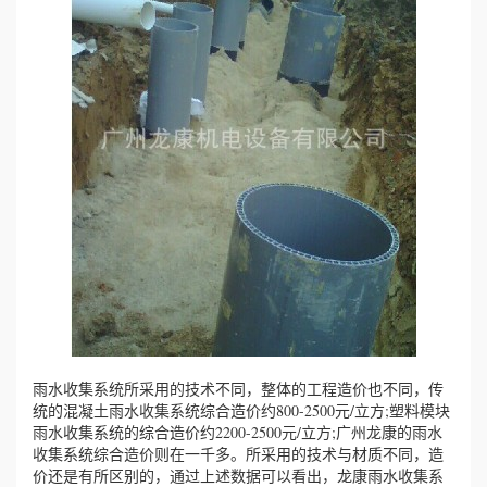
心
工
程
案
例
新
闻
资
雨水收集系统所采用的技术不同，整体的工程造价也不同，传
统的混凝土雨水收集系统综合造价约800-2500元/立方;塑料模块
雨水收集系统的综合造价约2200-2500元/立方;广州龙康的雨水
讯
收集系统综合造价则在一千多。所采用的技术与材质不同，造
价还是有所区别的，通过上述数据可以看出，龙康雨水收集系
荣