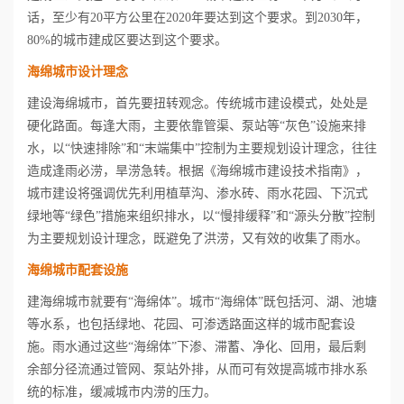
话，至少有20平方公里在2020年要达到这个要求。到2030年，
80%的城市建成区要达到这个要求。
海绵城市设计理念
建设海绵城市，首先要扭转观念。传统城市建设模式，处处是
硬化路面。每逢大雨，主要依靠管渠、泵站等“灰色”设施来排
水，以“快速排除”和“末端集中”控制为主要规划设计理念，往往
造成逢雨必涝，旱涝急转。根据《海绵城市建设技术指南》，
城市建设将强调优先利用植草沟、渗水砖、雨水花园、下沉式
绿地等“绿色”措施来组织排水，以“慢排缓释”和“源头分散”控制
为主要规划设计理念，既避免了洪涝，又有效的收集了雨水。
海绵城市配套设施
建海绵城市就要有“海绵体”。城市“海绵体”既包括河、湖、池塘
等水系，也包括绿地、花园、可渗透路面这样的城市配套设
施。雨水通过这些“海绵体”下渗、滞蓄、净化、回用，最后剩
余部分径流通过管网、泵站外排，从而可有效提高城市排水系
统的标准，缓减城市内涝的压力。