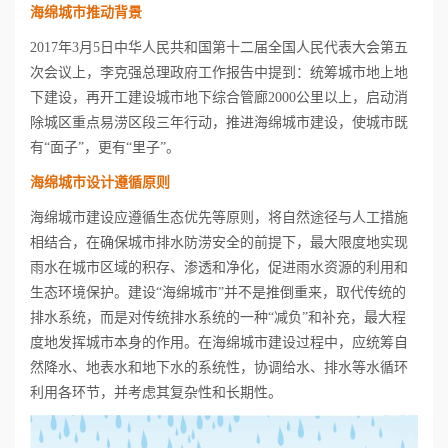
海绵城市推动背景
心
2017年3月5日中华人民共和国第十二届全国人民代表大会第五
次会议上，李克强总理政府工作报告中提到：统筹城市地上地
工
下建设，再开工建设城市地下综合管廊2000公里以上，启动消
除城区重点易涝区段三年行动，推进海绵城市建设，使城市既
程
有“面子”，更有“里子”。
案
海绵城市设计遵循原则
海绵城市建设应遵循生态优先等原则，将自然途径与人工措施
例
相结合，在确保城市排水防涝安全的前提下，最大限度地实现
新
雨水在城市区域的积存、渗透和净化，促进雨水资源的利用和
生态环境保护。建设“海绵城市”并不是推倒重来，取代传统的
闻
排水系统，而是对传统排水系统的一种“减负”和补充，最大程
度地发挥城市本身的作用。在海绵城市建设过程中，应统筹自
资
然降水、地表水和地下水的系统性，协调给水、排水等水循环
利用各环节，并
考虑其复杂性和长期性。
讯
荣