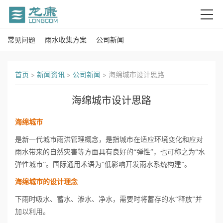
常见问题
雨水收集方案
公司新闻
首
页
首页
>
新闻资讯
>
公司新闻
>
海绵城市设计思路
关
海绵城市设计思路
于
海绵城市
我
是新一代城市雨洪管理概念，是指城市在适应环境变化和应对
雨水带来的自然灾害等方面具有良好的“弹性”，也可称之为“水
们
弹性城市”。国际通用术语为“低影响开发雨水系统构建”。
产
海绵城市的设计理念
品
下雨时吸水、蓄水、渗水、净水，需要时将蓄存的水“释放”并
加以利用。
中