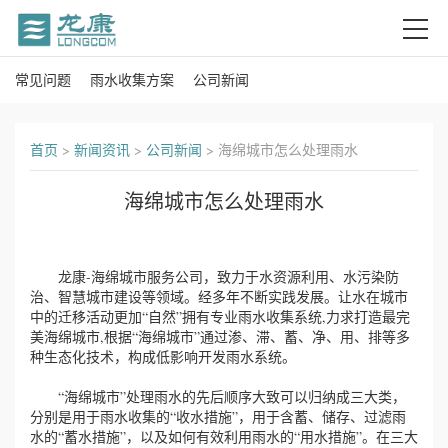
常见问题
雨水收集方案
公司新闻
首
页
首页
>
新闻资讯
>
公司新闻
>
海绵城市怎么处理雨水
关
海绵城市怎么处理雨水
于
我
龙康-海绵城市服务公司，致力于水资源利用、水污染防
治、智慧城市建设等领域。经多年不断实践发展。让水在城市
们
中的迁移活动更加“自然”拥有专业雨水收集系统,力求打造最完
美海绵城市,根据“海绵城市”通过渗、滞、蓄、净、用、排等多
产
种生态化技术，构成低影响开发雨水系统。
“海绵城市”处理雨水的先后顺序大致可以归纳成三大类，
品
分别是用于雨水收集的“收水措施”，用于含蓄、储存、过滤雨
水的“蓄水措施”，以及如何有效利用雨水的“用水措施”。在三大
中