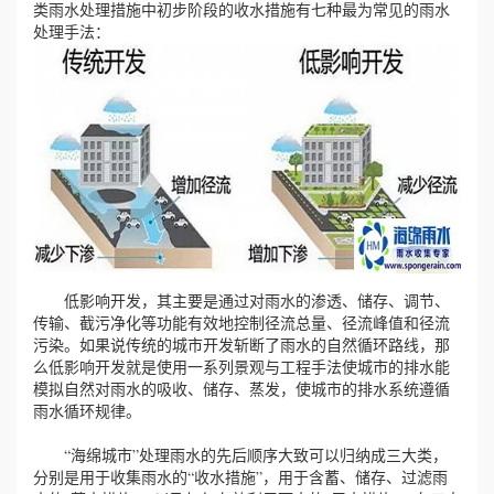
类雨水处理措施中初步阶段的收水措施有七种最为常见的雨水
处理手法：
心
工
程
案
例
新
低影响开发，其主要是通过对雨水的渗透、储存、调节、
传输、截污净化等功能有效地控制径流总量、径流峰值和径流
闻
污染。如果说传统的城市开发斩断了雨水的自然循环路线，那
么低影响开发就是使用一系列景观与工程手法使城市的排水能
模拟自然对雨水的吸收、储存、蒸发，使城市的排水系统遵循
资
雨水循环规律。
讯
“海绵城市”处理雨水的先后顺序大致可以归纳成三大类，
分别是用于收集雨水的“收水措施”，用于含蓄、储存、过滤雨
荣