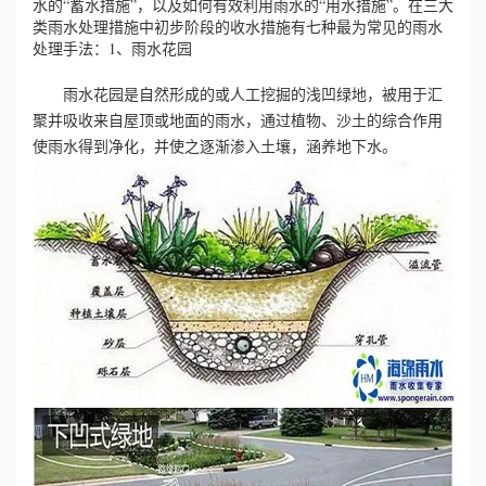
水的“蓄水措施”，以及如何有效利用雨水的“用水措施”。在三大
类雨水处理措施中初步阶段的收水措施有七种最为常见的雨水
誉
处理手法：1、雨水花园
雨水花园是自然形成的或人工挖掘的浅凹绿地，被用于汇
资
聚并吸收来自屋顶或地面的雨水，通过植物、沙土的综合作用
质
使雨水得到净化，并使之逐渐渗入土壤，涵养地下水。
联
系
我
们