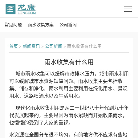
常见问题
雨水收集方案
公司新闻
首
页
首页
>
新闻资讯
>
公司新闻
>
雨水收集有什么用
关
雨水收集有什么用
于
城市雨水收集可以缓解市政排水压力，城市雨水利用
我
可以缓解城市水资源短缺问题。雨水收集主要包括收
集、储存和净化，雨水利用主要利用在绿化用水、景观
们
用水、道路喷洒水以及生活用水。
现代化雨水收集利用是从二十世纪八十年代到九十年
产
代发展起来的，主要是因为雨水紧缺而开始收集雨水，
品
也慢慢的受到了大家的重视。
水资源在全国分布很不均匀，有的地方供不应求有些地
中