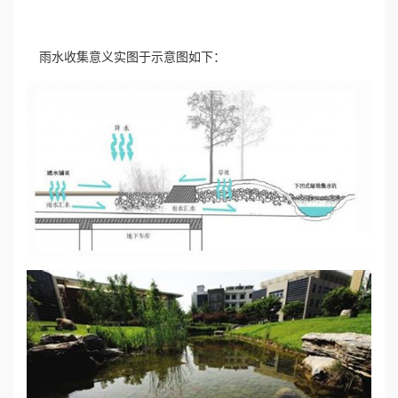
誉
雨水收集意义实图于示意图如下：
资
质
联
系
我
们