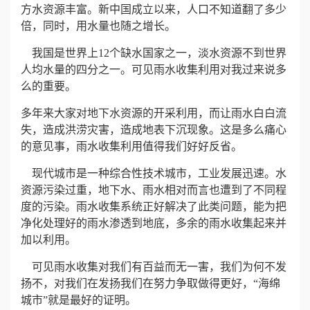
方水资源丰富。新中国成立以来，人口不知道翻了多少
倍，同时，用水量也随之增长。
心
我国是世界上
12
个缺水国家之一，淡水资源不到世界
工
人均水量的四分之一。可见雨水收集利用对我过来说多
么的重要。
程
多年来大家对地下水资源的开采利用，而让雨水白白流
案
失，造成洪涝灾害，造成地表下沉现象。这是多么痛心
的意见事，雨水收集利用值得我们好好反省。
例
现代城市是一种综合性技术城市，工业发展迅速。水
新
资源污染过重，地下水、雨水相对而言也遭到了不同程
度的污染。雨水收集系统正好解决了此类问题，能为把
闻
净化处理好的雨水渗透到地底，多余的雨水收集起来并
加以利用。
资
可见雨水收集对我们有百益而无一害，我们为何不发
讯
扬不，对我们在发扬我们在努力争取做得更好，“海绵
城市”就是最好的证明。
荣