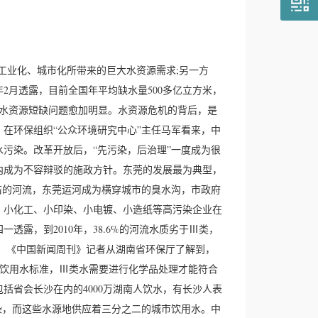
。
业化、城市化所带来的巨大水资源需求;另一方
2月透露，目前全国年平均缺水量500多亿立方米，
展，水资源短缺问题愈加明显。水资源危机的背后，是
在环保组织“公众环境研究中心”主任马军看来，中
污染。改革开放后，“先污染，后治理”一度成为很
内成为不容辩驳的施政方针。东莞的发展最为典型，
清洁的河流，东莞运河成为横穿城市的臭水沟，市政府
。小化工、小印染、小电镀、小造纸等高污染企业在
露，到2010年，38.6%的河流水质劣于Ⅲ类，
胁。《中国新闻周刊》记者从湖南省环保厅了解到，
为饮用水标准，Ⅲ类水需要进行化学品处理才能符合
括省会长沙在内的4000万湖南人饮水，有长沙人表
染，而这些水源地供应着三分之二的城市饮用水。中