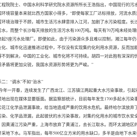
工程院院士、中国水利科学研究院水资源所所长王浩指出，中国现行的污水
国环境容量本来就比西方国家小得多，“即使每家工厂达标排放，河流水质
置环境治理于不顾，城市生活污水肆意排入江河，加剧了水污染程度。长沙市
污水，而整个长沙每天排放的生活污水有100万吨。每天有70万吨未经处
修起5座污水处理厂。即便如此，由于污染源众多且难以控制，湘江每年仍
业化、城市化迅速推进过程中，不仅没有实现集约化利用水资源，反而加
得不到解决，中国的工业化、城市化将不可持续。胡四一对此抱有深深的忧
需矛盾将更加尖锐，我国水资源形势将更为严峻。”
二：“调水”不如“治水”
年一开春，连续发生了广西龙江、江苏镇江两起重大水污染事故，引起
繁地出现在媒体显要版面。据监察部统计，目前每年发生1700多起水污染事件
松花江化学品泄漏事故，给当地造成严重的饮用水危机。最终哈尔滨放弃
污染、化学品泄漏，此起彼伏的水污染事故，对集约化用水的城市饮水安
。因黄浦江污染严重，上海市放弃了黄浦江，去长江取水。而环太湖地区
开采地下水。马军指出，每年500亿立方米的用水缺口，多半是由地下水