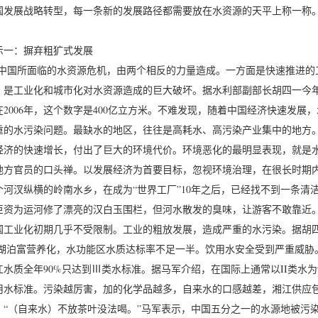
国发展战略转型，每一条新的发展路径都需要放在水资源的天平上称一称
示一：摒弃粗犷式发展
国所面临的水资源危机，由两个相反的力量造成。一方面是快速推进的工
，是工业化和城市化对水资源造成的巨大破坏。据水利部副部长胡四一今年
在2006年，这个数字是400亿立方米。不难发现，随着中国经济快速发
重的水污染问题。最缺水的地区，往往是高耗水、高污染产业集中的地方。
经济的快速增长，付出了巨大的环境代价。环境恶化的最明显表现，就是水
地方官员的口头禅。以发展经济为首要目标，忽视环境治理，在很长时期
个河汊纵横的岭南水乡，在成为“世界工厂”10年之后，已经找不到一条
巨资为运河修了漂亮的汉白玉围栏，但河水散发的臭味，让游客不敢靠近
国工业化初期几乎不受限制。工业的粗放发展，造成严重的水污染。据胡四一透
/3湖泊富营养化，水功能区水质达标率不足一半。饮用水安全受到严重威
江水质全年90%只达到Ⅲ类水标准。据马军介绍，在国际上通常以II类水
用水标准。污染越厉害，加的化学品越多，自来水的口感越差，湘江供应包
，“（自来水）不放茶叶没法喝。”马军表示，中国五分之一的水源地被污