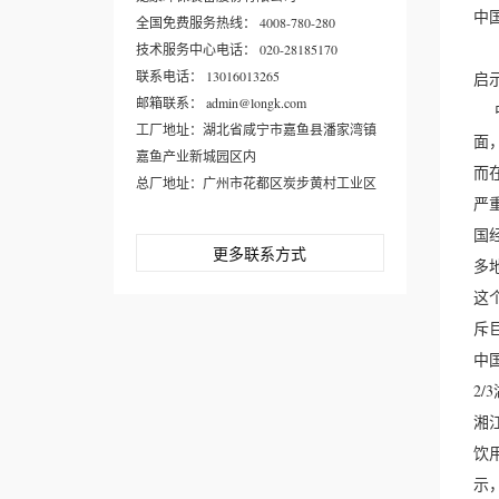
中
全国免费服务热线： 4008-780-280
技术服务中心电话： 020-28185170
联系电话： 13016013265
启
邮箱联系： admin@longk.com
中
工厂地址：湖北省咸宁市嘉鱼县潘家湾镇
面
嘉鱼产业新城园区内
而
总厂地址：广州市花都区炭步黄村工业区
严
国
更多联系方式
多
这
斥
中
2
湘
饮
示