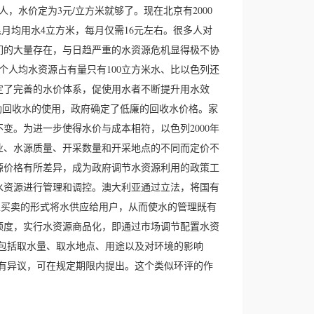
，水价定为3元/立方米就够了。现在北京有2000
月均用水4立方米，每月仅需16元左右。很多人对
们的大量存在，与日趋严重的水资源危机显得极不协
个人均水资源占有量只有100立方米水、比以色列还
定了完善的水价体系，促使用水者不断提升用水效
励回收水的使用，政府确定了低廉的回收水价格。家
变。为进一步使得水价与成本相符，以色列2000年
行业、水源质量、开采数量和开采地点的不同而定价不
源价格有所差异，成为政府调节水资源利用的政策工
水资源进行管理和调控。澳大利亚通过立法，将国有
以买卖的形式将水供应给用户，从而使水的管理既有
额度，实行水资源商品化，即通过市场调节配置水资
包括取水量、取水地点、用途以及对环境的影响
有异议，可在规定期限内提出。这个类似环评的作