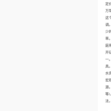
定
万
这
调
少
率
庭
开
一
具
水
宏
源
等
法