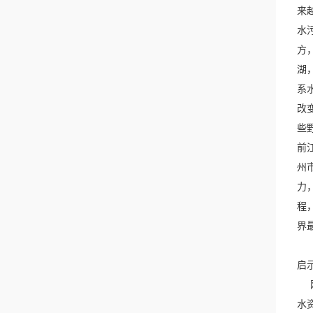
来
水
方
湖
系
改
些
前
州
力
程
界
启
刚
水