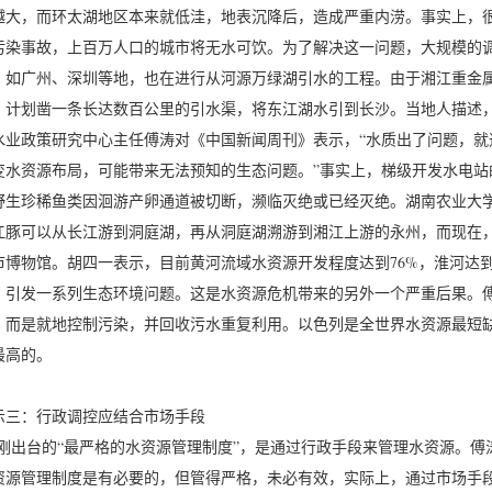
越大，而环太湖地区本来就低洼，地表沉降后，造成严重内涝。事实上，
污染事故，上百万人口的城市将无水可饮。为了解决这一问题，大规模的
，如广州、深圳等地，也在进行从河源万绿湖引水的工程。由于湘江重金
，计划凿一条长达数百公里的引水渠，将东江湖水引到长沙。当地人描述，
水业政策研究中心主任傅涛对《中国新闻周刊》表示，“水质出了问题，就
变水资源布局，可能带来无法预知的生态问题。”事实上，梯级开发水电站
野生珍稀鱼类因洄游产卵通道被切断，濒临灭绝或已经灭绝。湖南农业大
江豚可以从长江游到洞庭湖，再从洞庭湖溯游到湘江上游的永州，而现在
市博物馆。胡四一表示，目前黄河流域水资源开发程度达到76%，淮河达到5
，引发一系列生态环境问题。这是水资源危机带来的另外一个严重后果。
，而是就地控制污染，并回收污水重复利用。以色列是全世界水资源最短缺
最高的。
示三：行政调控应结合市场手段
出台的“最严格的水资源管理制度”，是通过行政手段来管理水资源。傅
资源管理制度是有必要的，但管得严格，未必有效，实际上，通过市场手段