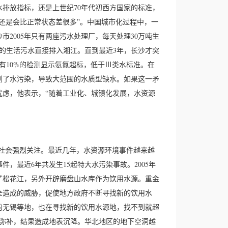
排放指标，还是上世纪70年代初西方国家的标准，
还是会比正常状态差很多”。中国城市化过程中，一
2005年只有两座污水处理厂，每天处理30万吨生
理的生活污水直接排入湘江。直到最近3年，长沙才突
有10%的检测显示氨氮超标，低于Ⅲ类水标准。在
剧了水污染，导致大范围的水质型缺水。如果这一矛
虑，他表示，“随着工业化、城镇化发展，水资源
社会强烈关注。最近几年，水资源环境事件越来越
，最近6年共发生15起特大水污染事故。2005年
了松花江，另外开辟磨盘山水库作为饮用水源。重金
全造成的威胁，促使地方政府不断寻找新的饮用水
的无锡等地，也在寻找新的饮用水源地，找不到就超
来弥补，结果造成地表沉降。华北地区的地下空洞越