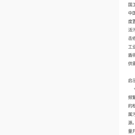
国
中
度
活
击
工
盾
供
启示
今
频
的
属
源
量