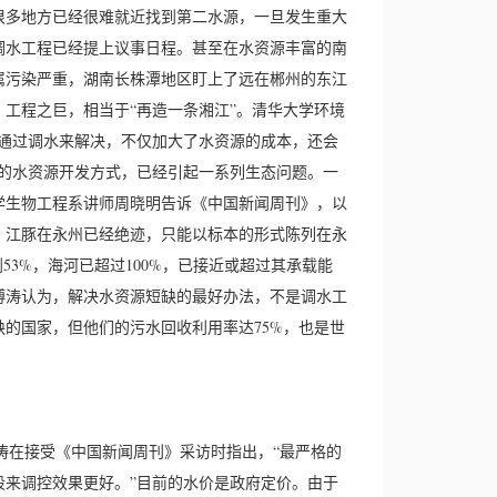
很多地方已经很难就近找到第二水源，一旦发生重大
调水工程已经提上议事日程。甚至在水资源丰富的南
属污染严重，湖南长株潭地区盯上了远在郴州的东江
工程之巨，相当于“再造一条湘江”。清华大学环境
通过调水来解决，不仅加大了水资源的成本，还会
的水资源开发方式，已经引起一系列生态问题。一
学生物工程系讲师周晓明告诉《中国新闻周刊》，以
，江豚在永州已经绝迹，只能以标本的形式陈列在永
3%，海河已超过100%，已接近或超过其承载能
傅涛认为，解决水资源短缺的最好办法，不是调水工
的国家，但他们的污水回收利用率达75%，也是世
涛在接受《中国新闻周刊》采访时指出，“最严格的
来调控效果更好。”目前的水价是政府定价。由于