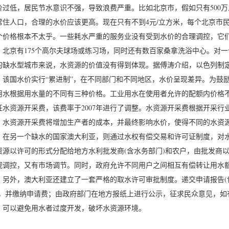
价过低，居民节水意识不强，导致浪费严重。比如北京市，假如只有500万人
常住人口，合理的水价应该更高。现在只有不到4元/立方米，每个北京市民
个价格根本不太乎。一些耗水严重的服务业没有受到水价的合理调控，它
。北京有175个高尔夫球场或练习场，同时还有数百家桑拿洗浴中心。对一
的缺水型城市来说，水资源的价值没有得到体现。据傅涛介绍，以色列制
。该国水价实行“累进制”，在不同部门和不同地区，水价呈现差异。为鼓
用水根据用水量的不同有三种价格。工业用水在使用者允许的配额内价格不
征水资源开采费，该费率于2007年进行了调整。水资源开采费根据开采
。水资源开采费将增加生产者的成本，并最终影响水价，使得不同的水资
。在另一个缺水的国家澳大利亚，则通过水权有偿交易和许可证制度，对
资源以许可的形式分配给地方水利批发商(含水务部门)和农户，由批发商
观调控，又有市场调节。同时，政府允许不同用户之间相互有偿转让用水
。另外，澳大利亚还建立了一套严格的取水许可审批制度。递交申请报告(
)，并缴纳申请费；由政府部门在地方报纸上进行公示，征求民众意见，如
，可以避免用水者过度开发，破坏水资源环境。