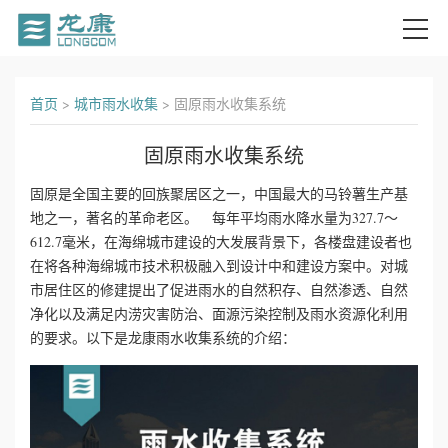
首
首页
>
城市雨水收集
>
固原雨水收集系统
页
固原雨水收集系统
关
固原是全国主要的回族聚居区之一，中国最大的马铃薯生产基
地之一，著名的革命老区。 每年平均雨水降水量为327.7～
于
612.7毫米，在海绵城市建设的大发展背景下，各楼盘建设者也
我
在将各种海绵城市技术积极融入到设计中和建设方案中。对城
市居住区的修建提出了促进雨水的自然积存、自然渗透、自然
们
净化以及满足内涝灾害防治、面源污染控制及雨水资源化利用
的要求。以下是龙康雨水收集系统的介绍：
产
品
中