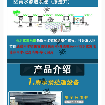
誉
资
质
联
系
我
们