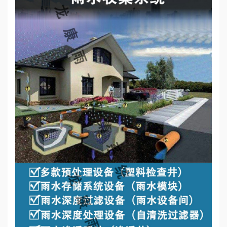
心
工
程
案
例
新
闻
资
讯
荣