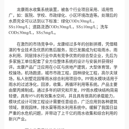
龙康雨水收集系统装置，被各个行业项目采用、适用性
广，如：医院、学校、市政绿化、小区环境改造等。处理后的
水质完全可以达到以下标准：绿化COD≤30mg/L，
SS≤10mg/L；道路浇洒COD≤30mg/L，SS≤10mg/L；洗车
COD≤30mg/L，SS≤5mg/L。
在激烈的市场竞争中，龙康经过多年的创新拼搏，凭借精
湛的专业技术及优质的售后服务，现已发展成为虹吸雨水、雨
水利用、同层排水行业中具有竞争优势的综合型企业，先后为
多家施工单位配套了全方位整体系统的设计与安装并获得好
评。龙康产品广泛应用在小区与房地产建筑，大型体育馆，学
校操场，机场跑道，城市市政工程，园林绿化工程，高尔夫球
场，私人别墅花园等雨水综合利用项目中。PP雨水模块适用于
雨水的过滤净化，回渗，收集，再循环利用等系统。产品主要
由聚丙烯制成。通过多年的研究和开发，PP雨水模块结构简易
轻便，具有95%的有效集水空间，并且具有很高的承载能力，
模块式设计可按工程设计需要任意组合，广泛应用到各种建筑
领域，景观园林，排水渠等雨水利用系统中。缓解了我国日益
严重的水危机问题，并带动了上千亿的雨水收集和综合利用的
新兴产业。