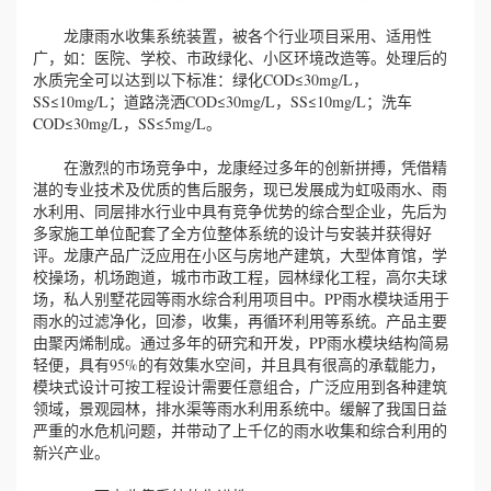
龙康雨水收集系统装置，被各个行业项目采用、适用性
广，如：医院、学校、市政绿化、小区环境改造等。处理后的
水质完全可以达到以下标准：绿化COD≤30mg/L，
SS≤10mg/L；道路浇洒COD≤30mg/L，SS≤10mg/L；洗车
COD≤30mg/L，SS≤5mg/L。
在激烈的市场竞争中，龙康经过多年的创新拼搏，凭借精
湛的专业技术及优质的售后服务，现已发展成为虹吸雨水、雨
水利用、同层排水行业中具有竞争优势的综合型企业，先后为
多家施工单位配套了全方位整体系统的设计与安装并获得好
评。龙康产品广泛应用在小区与房地产建筑，大型体育馆，学
校操场，机场跑道，城市市政工程，园林绿化工程，高尔夫球
场，私人别墅花园等雨水综合利用项目中。PP雨水模块适用于
雨水的过滤净化，回渗，收集，再循环利用等系统。产品主要
由聚丙烯制成。通过多年的研究和开发，PP雨水模块结构简易
轻便，具有95%的有效集水空间，并且具有很高的承载能力，
模块式设计可按工程设计需要任意组合，广泛应用到各种建筑
领域，景观园林，排水渠等雨水利用系统中。缓解了我国日益
严重的水危机问题，并带动了上千亿的雨水收集和综合利用的
新兴产业。