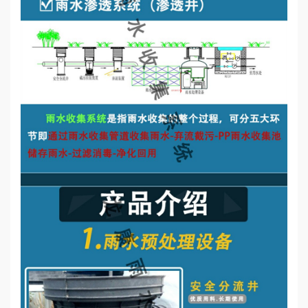
誉
资
质
联
系
我
们