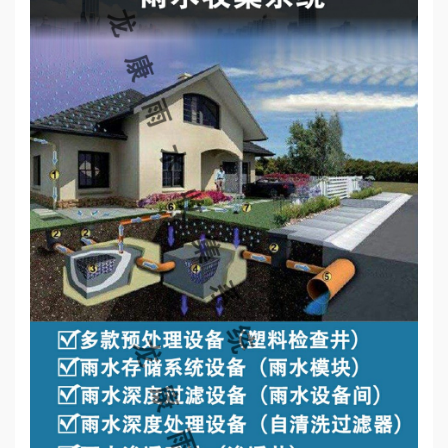
心
工
程
案
例
新
闻
资
讯
荣