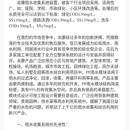
龙康雨水收集系统装置，被各个行业项目采用、适用性
广，如：医院、学校、市政绿化、小区环境改造等。处理后的
水质完全可以达到以下标准：绿化COD≤30mg/L，
SS≤10mg/L；道路浇洒COD≤30mg/L，SS≤10mg/L；洗车
COD≤30mg/L，SS≤5mg/L。
在激烈的市场竞争中，龙康经过多年的创新拼搏，凭借精
湛的专业技术及优质的售后服务，现已发展成为虹吸雨水、雨
水利用、同层排水行业中具有竞争优势的综合型企业，先后为
多家施工单位配套了全方位整体系统的设计与安装并获得好
评。龙康产品广泛应用在小区与房地产建筑，大型体育馆，学
校操场，机场跑道，城市市政工程，园林绿化工程，高尔夫球
场，私人别墅花园等雨水综合利用项目中。PP雨水模块适用于
雨水的过滤净化，回渗，收集，再循环利用等系统。产品主要
由聚丙烯制成。通过多年的研究和开发，PP雨水模块结构简易
轻便，具有95%的有效集水空间，并且具有很高的承载能力，
模块式设计可按工程设计需要任意组合，广泛应用到各种建筑
领域，景观园林，排水渠等雨水利用系统中。缓解了我国日益
严重的水危机问题，并带动了上千亿的雨水收集和综合利用的
新兴产业。
一、雨水收集系统的先进性：