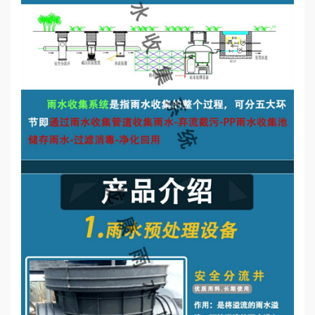
誉
资
质
联
系
我
们