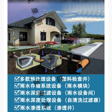
心
工
程
案
例
新
闻
资
讯
荣