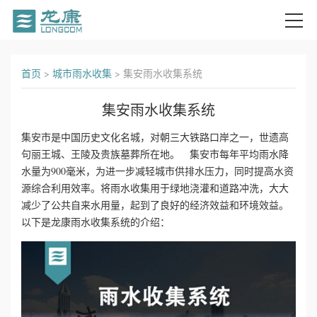
首
首页
>
城市雨水收集
>
集安雨水收集系统
页
集安雨水收集系统
关
集安市是中国历史文化名城，对朝三大铁路口岸之一，世遗高
句丽王城、王陵及贵族墓葬所在地。 集安市每年平均雨水降
于
水量为900毫米，为进一步减轻城市供排水压力，同时提高水资
我
源综合利用效率。将雨水收集用于绿地浇灌和道路冲洗，大大
减少了公共自来水用量，起到了良好的经济效益和环境效益。
们
以下是龙康雨水收集系统的介绍：
产
品
中