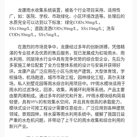
龙康雨水收集系统装置，被各个行业项目采用、适用性
广，如：医院、学校、市政绿化、小区环境改造等。处理后的
水质完全可以达到以下标准：绿化COD≤30mg/L，
SS≤10mg/L；道路浇洒COD≤30mg/L，SS≤10mg/L；洗车
COD≤30mg/L，SS≤5mg/L。
在激烈的市场竞争中，龙康经过多年的创新拼搏，凭借精
湛的专业技术及优质的售后服务，现已发展成为虹吸雨水、雨
水利用、同层排水行业中具有竞争优势的综合型企业，先后为
多家施工单位配套了全方位整体系统的设计与安装并获得好
评。龙康产品广泛应用在小区与房地产建筑，大型体育馆，学
校操场，机场跑道，城市市政工程，园林绿化工程，高尔夫球
场，私人别墅花园等雨水综合利用项目中。PP雨水模块适用于
雨水的过滤净化，回渗，收集，再循环利用等系统。产品主要
由聚丙烯制成。通过多年的研究和开发，PP雨水模块结构简易
轻便，具有95%的有效集水空间，并且具有很高的承载能力，
模块式设计可按工程设计需要任意组合，广泛应用到各种建筑
领域，景观园林，排水渠等雨水利用系统中。缓解了我国日益
严重的水危机问题，并带动了上千亿的雨水收集和综合利用的
新兴产业。