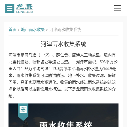
首
首页
>
城市雨水收集
>
河津雨水收集系统
页
河津雨水收集系统
关
河津市是司马迁（一说）、薛仁贵、唐诗人王勃故里，境内有
北里村遗址、耿都城址等遗址古迹。 河津市面积：593平方公
于
里人口：36万平均气温：13.5度每年平均雨水降水量为544.9毫
我
米，雨水收集系统可以防洪防涝、地下补水、收集过滤、保鲜
回用，真正实现雨水资源化。收集的雨水经过雨水系统的过滤
们
净化以后可以达到饮用水标准。以下是龙康雨水收集系统的介
绍：
产
品
中