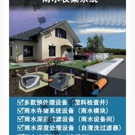
心
工
程
案
例
新
闻
资
讯
荣