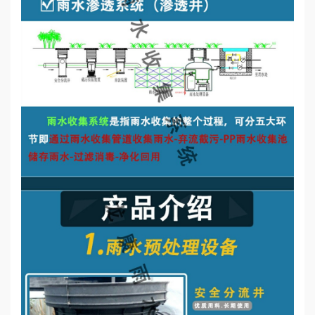
誉
资
质
联
系
我
们