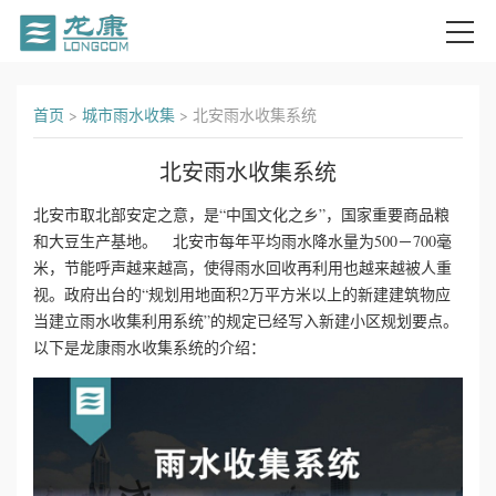
首
首页
>
城市雨水收集
>
北安雨水收集系统
页
北安雨水收集系统
关
北安市取北部安定之意，是“中国文化之乡”，国家重要商品粮
和大豆生产基地。 北安市每年平均雨水降水量为500－700毫
于
米，节能呼声越来越高，使得雨水回收再利用也越来越被人重
我
视。政府出台的“规划用地面积2万平方米以上的新建建筑物应
当建立雨水收集利用系统”的规定已经写入新建小区规划要点。
们
以下是龙康雨水收集系统的介绍：
产
品
中