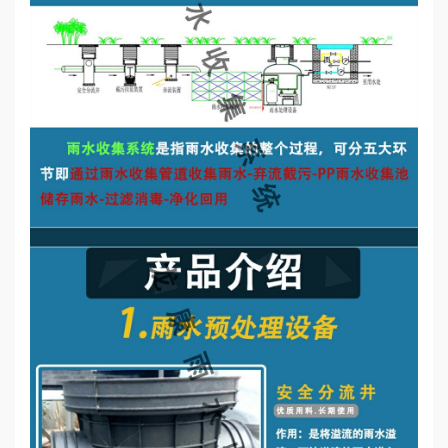
誉
资
质
联
系
我
们