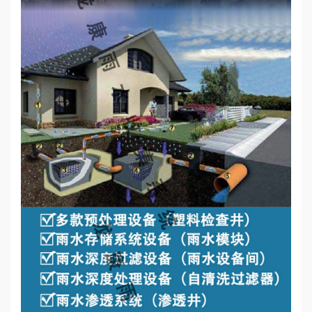
心
工
程
案
例
新
闻
资
讯
荣