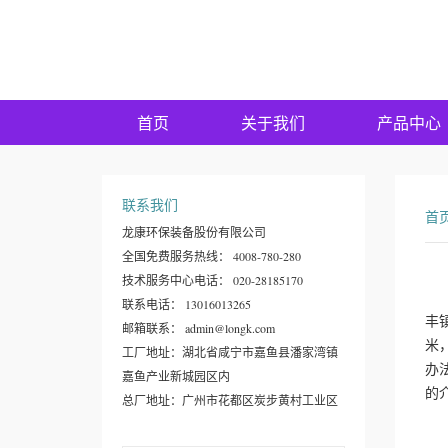
首页
关于我们
产品中心
联系我们
首
龙康环保装备股份有限公司
全国免费服务热线： 4008-780-280
技术服务中心电话： 020-28185170
联系电话： 13016013265
丰
邮箱联系： admin@longk.com
米
工厂地址：湖北省咸宁市嘉鱼县潘家湾镇
办
嘉鱼产业新城园区内
的
总厂地址：广州市花都区炭步黄村工业区
龙