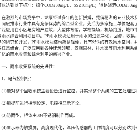
以达到以下标准：绿化COD≤30mg/L，SS≤10mg/L；道路浇洒COD≤30mg/L，
激烈的市场竞争中，龙康经过多年的创新拼搏，凭借精湛的专业技术及
、同层排水行业中具有竞争优势的综合型企业，先后为多家施工单位配套
广泛应用在小区与房地产建筑，大型体育馆，学校操场，机场跑道，城市
等雨水综合利用项目中。PP雨水模块适用于雨水的过滤净化，回渗，收集
年的研究和开发，PP雨水模块结构简易轻便，具有95%的有效集水空间
要任意组合，广泛应用到各种建筑领域，景观园林，排水渠等雨水利用系
千亿的雨水收集和综合利用的新兴产业。
、雨水收集系统的先进性：
、电气控制柜：
1)能对整个回收系统主要设备进行监控，并实现整个系统的工艺处理过
2)能提前进行控制设定，电控柜显示齐全。
3)防雨型，柜体由304不锈钢制作而成。
4)显示器为触摸屏，高度现代化，温压传感器的工作精度可以分别达到±0.