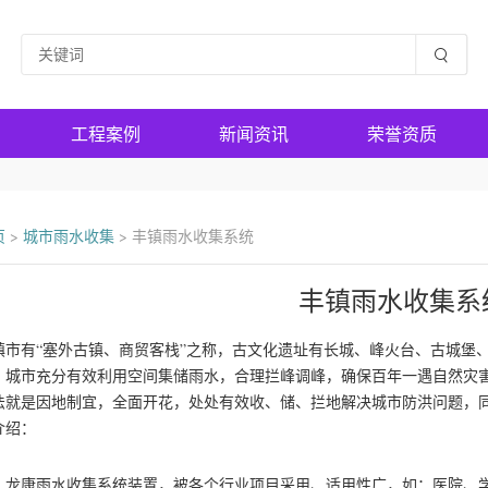
工程案例
新闻资讯
荣誉资质
页
>
城市雨水收集
>
丰镇雨水收集系统
丰镇雨水收集系
镇市有“塞外古镇、商贸客栈”之称，古文化遗址有长城、峰火台、古城堡、
，城市充分有效利用空间集储雨水，合理拦峰调峰，确保百年一遇自然灾
法就是因地制宜，全面开花，处处有效收、储、拦地解决城市防洪问题，
介绍：
康雨水收集系统装置，被各个行业项目采用、适用性广，如：医院、学