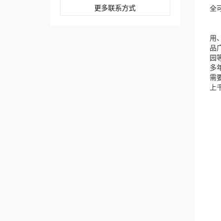
更多联系方式
全可
在
用
品
园
多
需
上
一
1
(
(
(
(