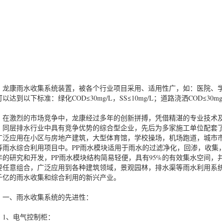
康雨水收集系统装置，被各个行业项目采用、适用性广，如：医院、学
以达到以下标准：绿化COD≤30mg/L，SS≤10mg/L；道路浇洒COD≤30mg/L，
激烈的市场竞争中，龙康经过多年的创新拼搏，凭借精湛的专业技术及
、同层排水行业中具有竞争优势的综合型企业，先后为多家施工单位配套
广泛应用在小区与房地产建筑，大型体育馆，学校操场，机场跑道，城市
等雨水综合利用项目中。PP雨水模块适用于雨水的过滤净化，回渗，收集
年的研究和开发，PP雨水模块结构简易轻便，具有95%的有效集水空间
要任意组合，广泛应用到各种建筑领域，景观园林，排水渠等雨水利用系
千亿的雨水收集和综合利用的新兴产业。
、雨水收集系统的先进性：
、电气控制柜：