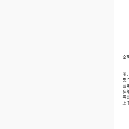
龙
全可
在
用
品
园
多
需
上
一
1