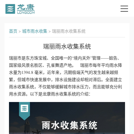
首
首页
>
城市雨水收集
>
瑞丽雨水收集系统
页
瑞丽雨水收集系统
关
瑞丽市是东方珠宝城、全国唯一的“境内关外”管理——姐告、
国家级风景名胜区、孔雀舞遗产地。 瑞丽市每年平均雨水降
于
水量为1394.8 毫米，近年来，汛期极端天气的发生越来越频
我
繁，但城市快速发展中，排水设施建设却相对滞后。全面建立
雨水收集系统，不仅能够缓解城市排水压力，而且能够充分利
们
用水资源。以下是龙康雨水收集系统的介绍：
产
品
中