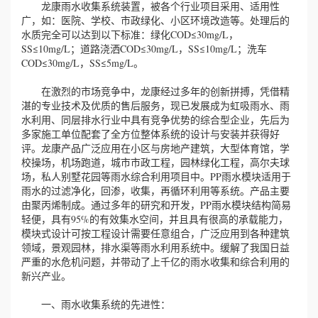
龙康雨水收集系统装置，被各个行业项目采用、适用性
广，如：医院、学校、市政绿化、小区环境改造等。处理后的
水质完全可以达到以下标准：绿化COD≤30mg/L，
SS≤10mg/L；道路浇洒COD≤30mg/L，SS≤10mg/L；洗车
COD≤30mg/L，SS≤5mg/L。
在激烈的市场竞争中，龙康经过多年的创新拼搏，凭借精
湛的专业技术及优质的售后服务，现已发展成为虹吸雨水、雨
水利用、同层排水行业中具有竞争优势的综合型企业，先后为
多家施工单位配套了全方位整体系统的设计与安装并获得好
评。龙康产品广泛应用在小区与房地产建筑，大型体育馆，学
校操场，机场跑道，城市市政工程，园林绿化工程，高尔夫球
场，私人别墅花园等雨水综合利用项目中。PP雨水模块适用于
雨水的过滤净化，回渗，收集，再循环利用等系统。产品主要
由聚丙烯制成。通过多年的研究和开发，PP雨水模块结构简易
轻便，具有95%的有效集水空间，并且具有很高的承载能力，
模块式设计可按工程设计需要任意组合，广泛应用到各种建筑
领域，景观园林，排水渠等雨水利用系统中。缓解了我国日益
严重的水危机问题，并带动了上千亿的雨水收集和综合利用的
新兴产业。
一、雨水收集系统的先进性：