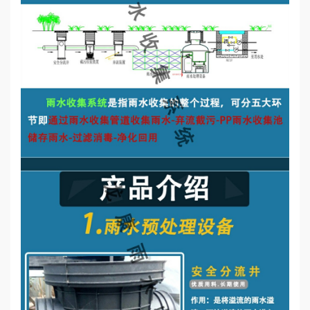
誉
资
质
联
系
我
们