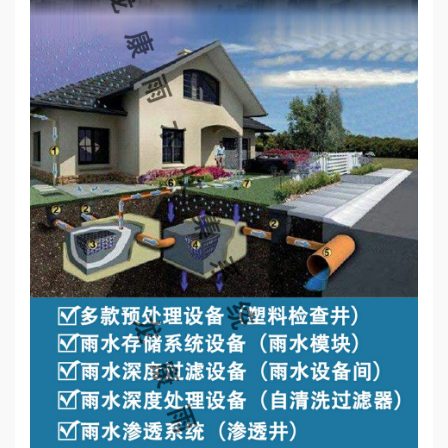
心
工
程
案
例
新
闻
资
讯
荣