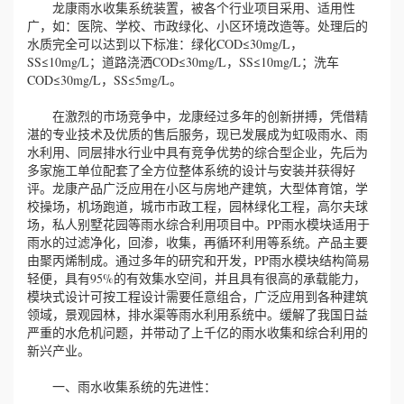
龙康雨水收集系统装置，被各个行业项目采用、适用性
广，如：医院、学校、市政绿化、小区环境改造等。处理后的
水质完全可以达到以下标准：绿化COD≤30mg/L，
SS≤10mg/L；道路浇洒COD≤30mg/L，SS≤10mg/L；洗车
COD≤30mg/L，SS≤5mg/L。
在激烈的市场竞争中，龙康经过多年的创新拼搏，凭借精
湛的专业技术及优质的售后服务，现已发展成为虹吸雨水、雨
水利用、同层排水行业中具有竞争优势的综合型企业，先后为
多家施工单位配套了全方位整体系统的设计与安装并获得好
评。龙康产品广泛应用在小区与房地产建筑，大型体育馆，学
校操场，机场跑道，城市市政工程，园林绿化工程，高尔夫球
场，私人别墅花园等雨水综合利用项目中。PP雨水模块适用于
雨水的过滤净化，回渗，收集，再循环利用等系统。产品主要
由聚丙烯制成。通过多年的研究和开发，PP雨水模块结构简易
轻便，具有95%的有效集水空间，并且具有很高的承载能力，
模块式设计可按工程设计需要任意组合，广泛应用到各种建筑
领域，景观园林，排水渠等雨水利用系统中。缓解了我国日益
严重的水危机问题，并带动了上千亿的雨水收集和综合利用的
新兴产业。
一、雨水收集系统的先进性：