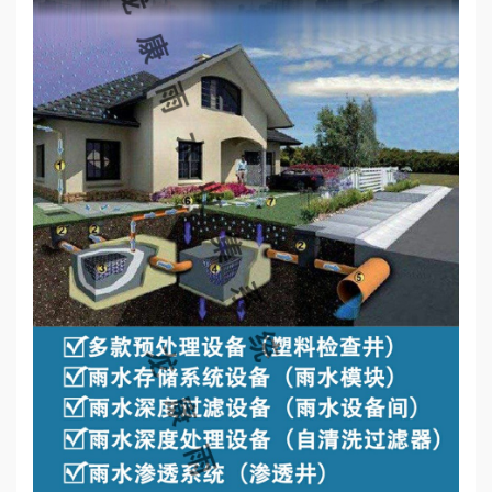
心
工
程
案
例
新
闻
资
讯
荣