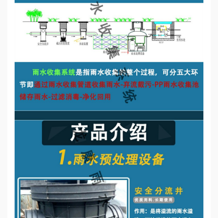
誉
资
质
联
系
我
们