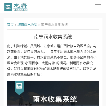
首
首页
>
城市雨水收集
>
南宁雨水收集系统
页
南宁雨水收集系统
关
南宁别称绿城、凤凰城、五象城，是广西壮族自治区首府，与
越南毗邻，是红豆的故乡。 每年平均雨水降水量为1304.2毫
于
米，由于地势低平、排水管网系统不健全，很多市区内的老小
我
区常会出现“小雨积水、大雨内涝”的情况。利用雨水收集设
备，就可以将降雨时80%的雨水能够被截留再利用。以下是龙
们
康雨水收集系统的介绍：
产
品
中