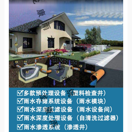
心
工
程
案
例
新
闻
资
讯
荣