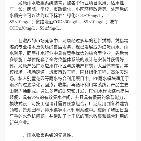
龙康雨水收集系统装置，被各个行业项目采用、适用性
广，如：医院、学校、市政绿化、小区环境改造等。处理后的
水质完全可以达到以下标准：绿化COD≤30mg/L，
SS≤10mg/L；道路浇洒COD≤30mg/L，SS≤10mg/L；洗车
COD≤30mg/L，SS≤5mg/L。
在激烈的市场竞争中，龙康经过多年的创新拼搏，凭借精
湛的专业技术及优质的售后服务，现已发展成为虹吸雨水、雨
水利用、同层排水行业中具有竞争优势的综合型企业，先后为
多家施工单位配套了全方位整体系统的设计与安装并获得好
评。龙康产品广泛应用在小区与房地产建筑，大型体育馆，学
校操场，机场跑道，城市市政工程，园林绿化工程，高尔夫球
场，私人别墅花园等雨水综合利用项目中。PP雨水模块适用于
雨水的过滤净化，回渗，收集，再循环利用等系统。产品主要
由聚丙烯制成。通过多年的研究和开发，PP雨水模块结构简易
轻便，具有95%的有效集水空间，并且具有很高的承载能力，
模块式设计可按工程设计需要任意组合，广泛应用到各种建筑
领域，景观园林，排水渠等雨水利用系统中。缓解了我国日益
严重的水危机问题，并带动了上千亿的雨水收集和综合利用的
新兴产业。
一、雨水收集系统的先进性：