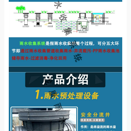
誉
资
质
联
系
我
们