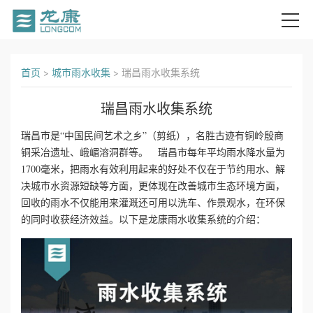
首
首页
>
城市雨水收集
>
瑞昌雨水收集系统
页
瑞昌雨水收集系统
关
瑞昌市是“中国民间艺术之乡”（剪纸），名胜古迹有铜岭殷商
铜采冶遗址、峨嵋溶洞群等。 瑞昌市每年平均雨水降水量为
于
1700毫米，把雨水有效利用起来的好处不仅在于节约用水、解
我
决城市水资源短缺等方面，更体现在改善城市生态环境方面，
回收的雨水不仅能用来灌溉还可用以洗车、作景观水，在环保
们
的同时收获经济效益。以下是龙康雨水收集系统的介绍：
产
品
中