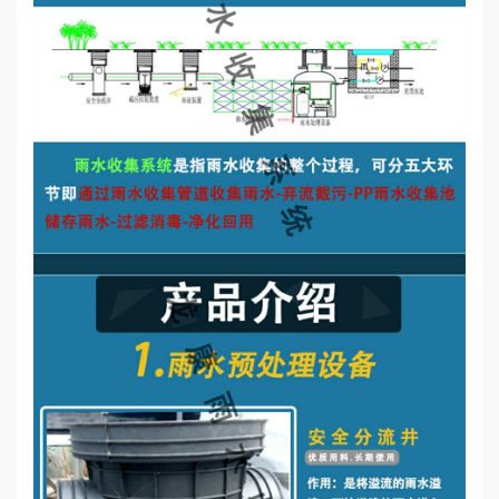
誉
资
质
联
系
我
们