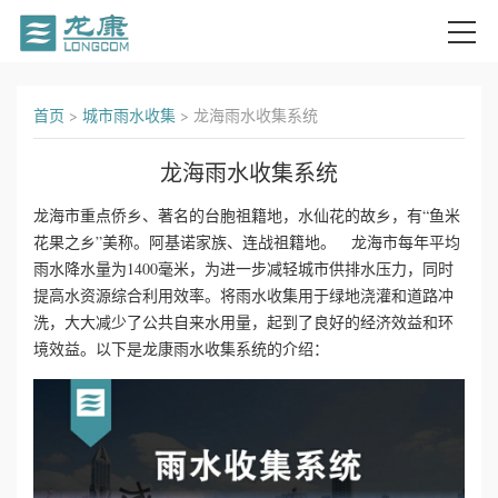
首
首页
>
城市雨水收集
>
龙海雨水收集系统
页
龙海雨水收集系统
关
龙海市重点侨乡、著名的台胞祖籍地，水仙花的故乡，有“鱼米
花果之乡”美称。阿基诺家族、连战祖籍地。 龙海市每年平均
于
雨水降水量为1400毫米，为进一步减轻城市供排水压力，同时
我
提高水资源综合利用效率。将雨水收集用于绿地浇灌和道路冲
洗，大大减少了公共自来水用量，起到了良好的经济效益和环
们
境效益。以下是龙康雨水收集系统的介绍：
产
品
中