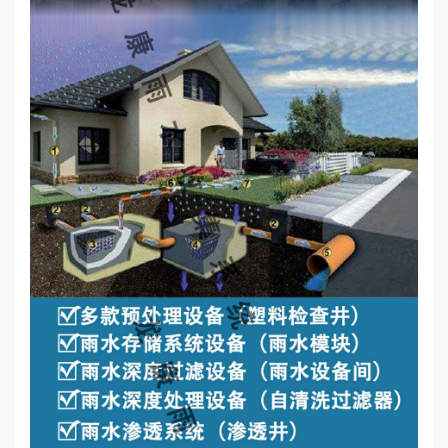
心
工
程
案
例
新
闻
资
讯
荣