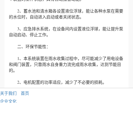
龙康雨水收集系统装置，被各个行业项目采用、适用性
广，如：医院、学校、市政绿化、小区环境改造等。处理后的
水质完全可以达到以下标准：绿化COD≤30mg/L，
SS≤10mg/L；道路浇洒COD≤30mg/L，SS≤10mg/L；洗车
COD≤30mg/L，SS≤5mg/L。
在激烈的市场竞争中，龙康经过多年的创新拼搏，凭借精
湛的专业技术及优质的售后服务，现已发展成为虹吸雨水、雨
水利用、同层排水行业中具有竞争优势的综合型企业，先后为
多家施工单位配套了全方位整体系统的设计与安装并获得好
评。龙康产品广泛应用在小区与房地产建筑，大型体育馆，学
校操场，机场跑道，城市市政工程，园林绿化工程，高尔夫球
场，私人别墅花园等雨水综合利用项目中。PP雨水模块适用于
雨水的过滤净化，回渗，收集，再循环利用等系统。产品主要
由聚丙烯制成。通过多年的研究和开发，PP雨水模块结构简易
轻便，具有95%的有效集水空间，并且具有很高的承载能力，
关于我们
首页
模块式设计可按工程设计需要任意组合，广泛应用到各种建筑
企业文化
领域，景观园林，排水渠等雨水利用系统中。缓解了我国日益
企业资质
严重的水危机问题，并带动了上千亿的雨水收集和综合利用的
新兴产业。
公司画册
招贤纳士
一、雨水收集系统的先进性：