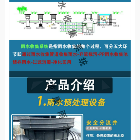
誉
资
质
联
系
我
们