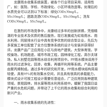
龙康雨水收集系统装置，被各个行业项目采用、适用性
广，如：医院、学校、市政绿化、小区环境改造等。处理后的
水质完全可以达到以下标准：绿化COD≤30mg/L，
SS≤10mg/L；道路浇洒COD≤30mg/L，SS≤10mg/L；洗车
COD≤30mg/L，SS≤5mg/L。
在激烈的市场竞争中，龙康经过多年的创新拼搏，凭借精
湛的专业技术及优质的售后服务，现已发展成为虹吸雨水、雨
水利用、同层排水行业中具有竞争优势的综合型企业，先后为
多家施工单位配套了全方位整体系统的设计与安装并获得好
评。龙康产品广泛应用在小区与房地产建筑，大型体育馆，学
校操场，机场跑道，城市市政工程，园林绿化工程，高尔夫球
场，私人别墅花园等雨水综合利用项目中。PP雨水模块适用于
雨水的过滤净化，回渗，收集，再循环利用等系统。产品主要
由聚丙烯制成。通过多年的研究和开发，PP雨水模块结构简易
轻便，具有95%的有效集水空间，并且具有很高的承载能力，
模块式设计可按工程设计需要任意组合，广泛应用到各种建筑
领域，景观园林，排水渠等雨水利用系统中。缓解了我国日益
严重的水危机问题，并带动了上千亿的雨水收集和综合利用的
新兴产业。
一、雨水收集系统的先进性：