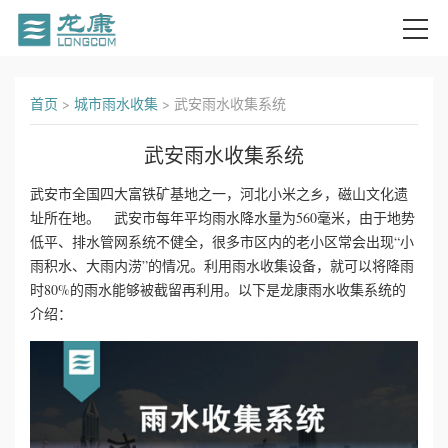
首
首页
>
城市雨水收集
>
武安雨水收集系统
页
武安雨水收集系统
关
武安市全国四大富铁矿基地之一，河北小米之乡，磁山文化遗
址所在地。 武安市每年平均雨水降水量为560毫米，由于地势
于
低平、排水管网系统不健全，很多市区内的老小区常会出现“小
我
雨积水、大雨内涝”的情况。利用雨水收集设备，就可以将降雨
时80%的雨水能够被截留再利用。以下是龙康雨水收集系统的
们
介绍：
产
品
中