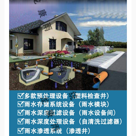
心
工
程
案
例
新
闻
资
讯
荣