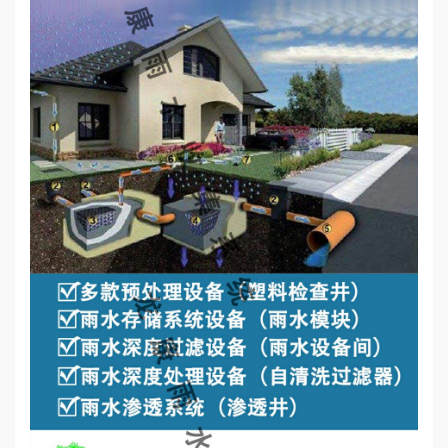
心
工
程
案
例
新
闻
资
讯
荣