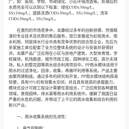
广，如：医院、学校、市政绿化、小区环境改造等。处理后的
水质完全可以达到以下标准：绿化COD≤30mg/L，
SS≤10mg/L；道路浇洒COD≤30mg/L，SS≤10mg/L；洗车
COD≤30mg/L，SS≤5mg/L。
在激烈的市场竞争中，龙康经过多年的创新拼搏，凭借精
湛的专业技术及优质的售后服务，现已发展成为虹吸雨水、雨
水利用、同层排水行业中具有竞争优势的综合型企业，先后为
多家施工单位配套了全方位整体系统的设计与安装并获得好
评。龙康产品广泛应用在小区与房地产建筑，大型体育馆，学
校操场，机场跑道，城市市政工程，园林绿化工程，高尔夫球
场，私人别墅花园等雨水综合利用项目中。PP雨水模块适用于
雨水的过滤净化，回渗，收集，再循环利用等系统。产品主要
由聚丙烯制成。通过多年的研究和开发，PP雨水模块结构简易
轻便，具有95%的有效集水空间，并且具有很高的承载能力，
模块式设计可按工程设计需要任意组合，广泛应用到各种建筑
领域，景观园林，排水渠等雨水利用系统中。缓解了我国日益
严重的水危机问题，并带动了上千亿的雨水收集和综合利用的
新兴产业。
一、雨水收集系统的先进性：
1、电气控制柜：