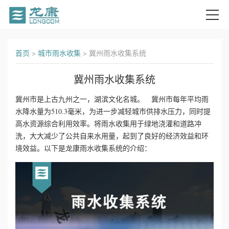
首
首页
>
城市雨水收集
>
冀州雨水收集系统
页
冀州雨水收集系统
关
冀州市是上古九州之一，湖滨文化名城。 冀州市每年平均雨
水降水量为510.3毫米，为进一步减轻城市供排水压力，同时提
于
高水资源综合利用效率。将雨水收集用于绿地浇灌和道路冲
我
洗，大大减少了公共自来水用量，起到了良好的经济效益和环
境效益。以下是龙康雨水收集系统的介绍：
们
产
品
中