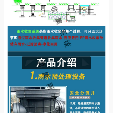
誉
资
质
联
系
我
们