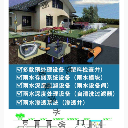
心
工
程
案
例
新
闻
资
讯
荣