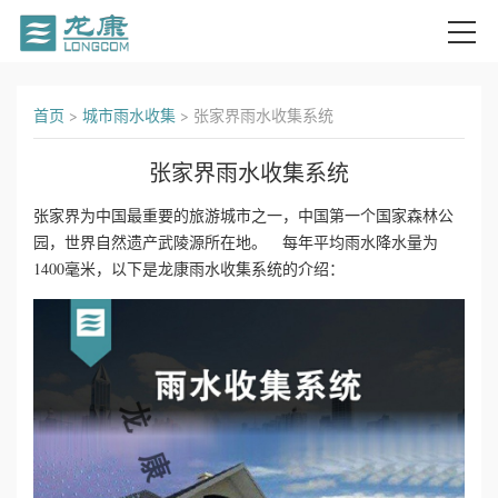
首
首页
>
城市雨水收集
>
张家界雨水收集系统
页
张家界雨水收集系统
关
张家界为中国最重要的旅游城市之一，中国第一个国家森林公
园，世界自然遗产武陵源所在地。 每年平均雨水降水量为
于
1400毫米，以下是龙康雨水收集系统的介绍：
我
们
产
品
中