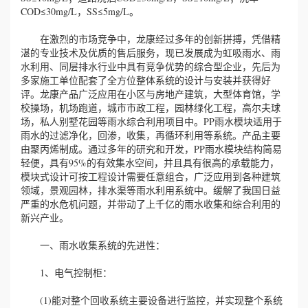
COD≤30mg/L，SS≤5mg/L。
在激烈的市场竞争中，龙康经过多年的创新拼搏，凭借精
湛的专业技术及优质的售后服务，现已发展成为虹吸雨水、雨
水利用、同层排水行业中具有竞争优势的综合型企业，先后为
多家施工单位配套了全方位整体系统的设计与安装并获得好
评。龙康产品广泛应用在小区与房地产建筑，大型体育馆，学
校操场，机场跑道，城市市政工程，园林绿化工程，高尔夫球
场，私人别墅花园等雨水综合利用项目中。PP雨水模块适用于
雨水的过滤净化，回渗，收集，再循环利用等系统。产品主要
由聚丙烯制成。通过多年的研究和开发，PP雨水模块结构简易
轻便，具有95%的有效集水空间，并且具有很高的承载能力，
模块式设计可按工程设计需要任意组合，广泛应用到各种建筑
领域，景观园林，排水渠等雨水利用系统中。缓解了我国日益
严重的水危机问题，并带动了上千亿的雨水收集和综合利用的
新兴产业。
一、雨水收集系统的先进性：
1、电气控制柜：
(1)能对整个回收系统主要设备进行监控，并实现整个系统