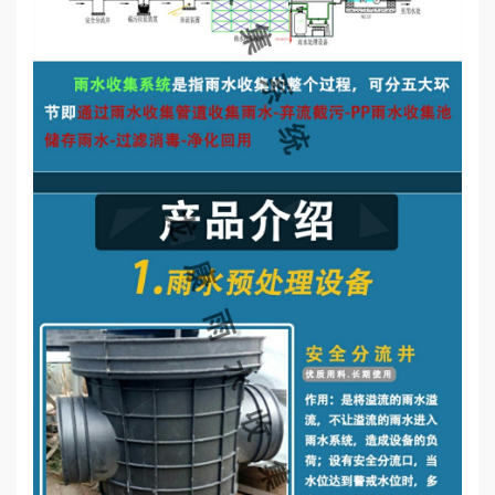
誉
资
质
联
系
我
们