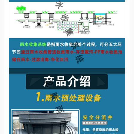
誉
资
质
联
系
我
们