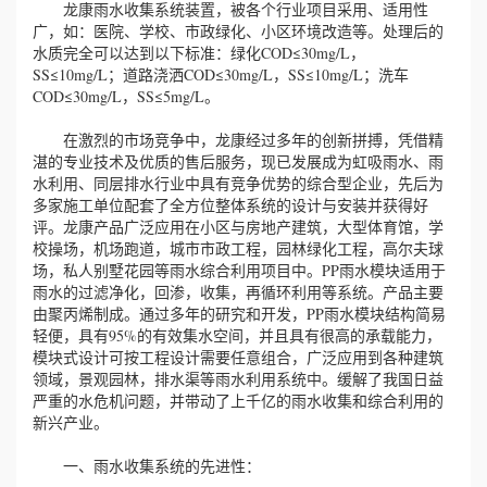
龙康雨水收集系统装置，被各个行业项目采用、适用性
广，如：医院、学校、市政绿化、小区环境改造等。处理后的
水质完全可以达到以下标准：绿化COD≤30mg/L，
SS≤10mg/L；道路浇洒COD≤30mg/L，SS≤10mg/L；洗车
COD≤30mg/L，SS≤5mg/L。
在激烈的市场竞争中，龙康经过多年的创新拼搏，凭借精
湛的专业技术及优质的售后服务，现已发展成为虹吸雨水、雨
水利用、同层排水行业中具有竞争优势的综合型企业，先后为
多家施工单位配套了全方位整体系统的设计与安装并获得好
评。龙康产品广泛应用在小区与房地产建筑，大型体育馆，学
校操场，机场跑道，城市市政工程，园林绿化工程，高尔夫球
场，私人别墅花园等雨水综合利用项目中。PP雨水模块适用于
雨水的过滤净化，回渗，收集，再循环利用等系统。产品主要
由聚丙烯制成。通过多年的研究和开发，PP雨水模块结构简易
轻便，具有95%的有效集水空间，并且具有很高的承载能力，
模块式设计可按工程设计需要任意组合，广泛应用到各种建筑
领域，景观园林，排水渠等雨水利用系统中。缓解了我国日益
严重的水危机问题，并带动了上千亿的雨水收集和综合利用的
新兴产业。
一、雨水收集系统的先进性：