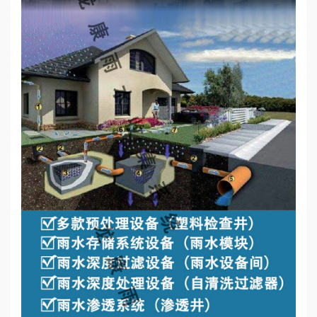
心
工
程
案
例
新
闻
资
讯
荣