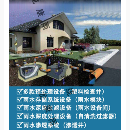
心
工
程
案
例
新
闻
资
讯
荣