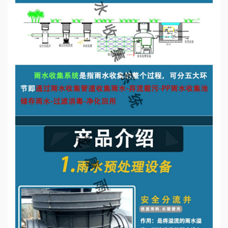
誉
资
质
联
系
我
们