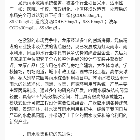
龙康雨水收集系统装置，被各个行业项目采用、适用性
广，如：医院、学校、市政绿化、小区环境改造等。处理后的
水质完全可以达到以下标准：绿化COD≤30mg/L，
SS≤10mg/L；道路浇洒COD≤30mg/L，SS≤10mg/L；洗车
COD≤30mg/L，SS≤5mg/L。
在激烈的市场竞争中，龙康经过多年的创新拼搏，凭借精
湛的专业技术及优质的售后服务，现已发展成为虹吸雨水、雨
水利用、同层排水行业中具有竞争优势的综合型企业，先后为
多家施工单位配套了全方位整体系统的设计与安装并获得好
评。龙康产品广泛应用在小区与房地产建筑，大型体育馆，学
校操场，机场跑道，城市市政工程，园林绿化工程，高尔夫球
场，私人别墅花园等雨水综合利用项目中。PP雨水模块适用于
雨水的过滤净化，回渗，收集，再循环利用等系统。产品主要
由聚丙烯制成。通过多年的研究和开发，PP雨水模块结构简易
轻便，具有95%的有效集水空间，并且具有很高的承载能力，
模块式设计可按工程设计需要任意组合，广泛应用到各种建筑
领域，景观园林，排水渠等雨水利用系统中。缓解了我国日益
严重的水危机问题，并带动了上千亿的雨水收集和综合利用的
新兴产业。
一、雨水收集系统的先进性：