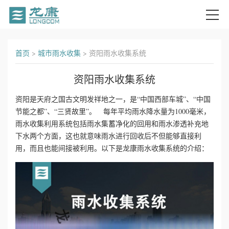
首
首页
>
城市雨水收集
>
资阳雨水收集系统
页
资阳雨水收集系统
关
资阳是天府之国古文明发祥地之一，是“中国西部车城”、“中国
节能之都”、“三贤故里”。 每年平均雨水降水量为1000毫米，
于
雨水收集利用系统包括雨水集蓄净化的回用和雨水渗透补充地
我
下水两个方面，这也就意味雨水进行回收后不但能够直接利
用，而且也能间接被利用。以下是龙康雨水收集系统的介绍：
们
产
品
中