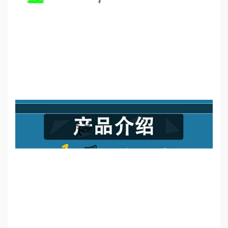
誉
资
质
联
系
我
们