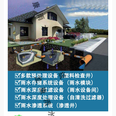
心
工
程
案
例
新
闻
资
讯
荣