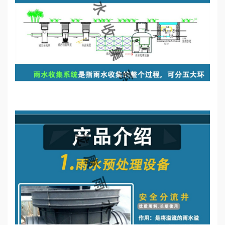
誉
资
质
联
系
我
们