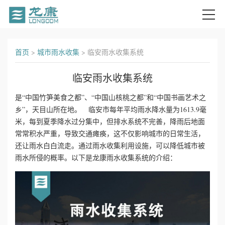
首
首页
>
城市雨水收集
>
临安雨水收集系统
页
临安雨水收集系统
关
是“中国竹笋美食之都”、“中国山核桃之都”和“中国书画艺术之
乡”，天目山所在地。 临安市每年平均雨水降水量为1613.9毫
于
米，每到夏季降水过分集中，但排水系统不完善，降雨后地面
我
常常积水严重，导致交通瘫痪，这不仅影响城市的日常生活，
还让雨水白白流走。通过雨水收集利用设施，可以降低城市被
们
雨水所侵的概率。以下是龙康雨水收集系统的介绍：
产
品
中