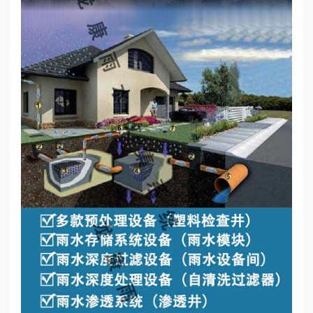
心
工
程
案
例
新
闻
资
讯
荣