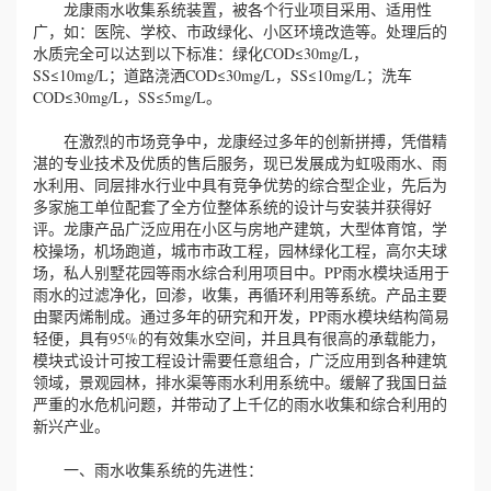
龙康雨水收集系统装置，被各个行业项目采用、适用性
广，如：医院、学校、市政绿化、小区环境改造等。处理后的
水质完全可以达到以下标准：绿化COD≤30mg/L，
SS≤10mg/L；道路浇洒COD≤30mg/L，SS≤10mg/L；洗车
COD≤30mg/L，SS≤5mg/L。
在激烈的市场竞争中，龙康经过多年的创新拼搏，凭借精
湛的专业技术及优质的售后服务，现已发展成为虹吸雨水、雨
水利用、同层排水行业中具有竞争优势的综合型企业，先后为
多家施工单位配套了全方位整体系统的设计与安装并获得好
评。龙康产品广泛应用在小区与房地产建筑，大型体育馆，学
校操场，机场跑道，城市市政工程，园林绿化工程，高尔夫球
场，私人别墅花园等雨水综合利用项目中。PP雨水模块适用于
雨水的过滤净化，回渗，收集，再循环利用等系统。产品主要
由聚丙烯制成。通过多年的研究和开发，PP雨水模块结构简易
轻便，具有95%的有效集水空间，并且具有很高的承载能力，
模块式设计可按工程设计需要任意组合，广泛应用到各种建筑
领域，景观园林，排水渠等雨水利用系统中。缓解了我国日益
严重的水危机问题，并带动了上千亿的雨水收集和综合利用的
新兴产业。
一、雨水收集系统的先进性：