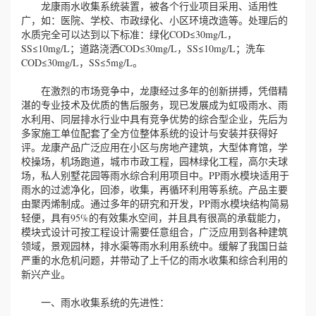
龙康雨水收集系统装置，被各个行业项目采用、适用性
广，如：医院、学校、市政绿化、小区环境改造等。处理后的
水质完全可以达到以下标准：绿化COD≤30mg/L，
SS≤10mg/L；道路浇洒COD≤30mg/L，SS≤10mg/L；洗车
COD≤30mg/L，SS≤5mg/L。
在激烈的市场竞争中，龙康经过多年的创新拼搏，凭借精
湛的专业技术及优质的售后服务，现已发展成为虹吸雨水、雨
水利用、同层排水行业中具有竞争优势的综合型企业，先后为
多家施工单位配套了全方位整体系统的设计与安装并获得好
评。龙康产品广泛应用在小区与房地产建筑，大型体育馆，学
校操场，机场跑道，城市市政工程，园林绿化工程，高尔夫球
场，私人别墅花园等雨水综合利用项目中。PP雨水模块适用于
雨水的过滤净化，回渗，收集，再循环利用等系统。产品主要
由聚丙烯制成。通过多年的研究和开发，PP雨水模块结构简易
轻便，具有95%的有效集水空间，并且具有很高的承载能力，
模块式设计可按工程设计需要任意组合，广泛应用到各种建筑
领域，景观园林，排水渠等雨水利用系统中。缓解了我国日益
严重的水危机问题，并带动了上千亿的雨水收集和综合利用的
新兴产业。
一、雨水收集系统的先进性：