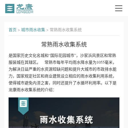
首
首页
>
城市雨水收集
>
常熟雨水收集系统
页
常熟雨水收集系统
关
是国家历史文化名城和“国际花园城市”，沙家浜风景区和常熟
服装城在其辖区。 常熟市每年平均雨水降水量为1055毫米，
于
为解决日益严重的水资源短缺问题和提升大城市的市政排水能
我
力，国家规定社区和商业建筑设立相应的雨水收集利用系统，
使得城市避免内涝之害，同时还提升了水循环利用率。以下是
们
龙康雨水收集系统的介绍：
产
品
中