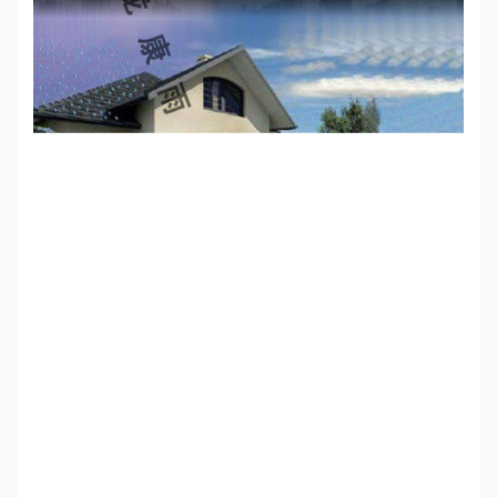
心
工
程
案
例
新
闻
资
讯
荣