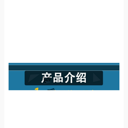
誉
资
质
联
系
我
们