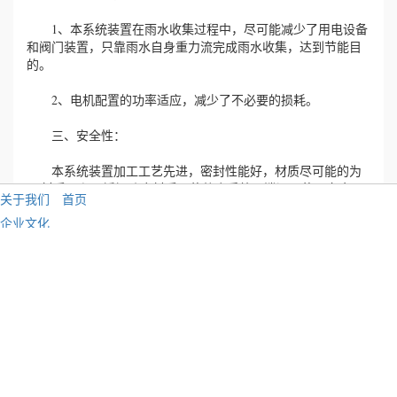
1、本系统装置在雨水收集过程中，尽可能减少了用电设备
和阀门装置，只靠雨水自身重力流完成雨水收集，达到节能目
的。
2、电机配置的功率适应，减少了不必要的损耗。
三、安全性：
本系统装置加工工艺先进，密封性能好，材质尽可能的为
PP材质，和不锈钢防腐材质，使整个系统无泄漏，使用寿命
关于我们
首页
长，保证了整个系统运行的安全性。PE、PPR管材采用国内知
企业文化
名品牌：“联塑”。
企业资质
四、经济性：
公司画册
本系统装置采用的电机功能适中，整个运行系统维护和维
招贤纳士
修简单、方便、安全、自动化程度高、需人工极少，保证了整
社会责任
个系统运行的经济性。
联系我们
五、维护方便性：