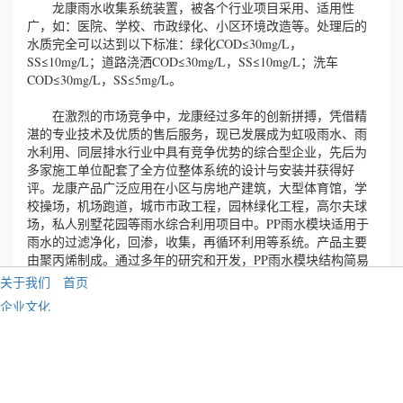
龙康雨水收集系统装置，被各个行业项目采用、适用性
广，如：医院、学校、市政绿化、小区环境改造等。处理后的
水质完全可以达到以下标准：绿化COD≤30mg/L，
SS≤10mg/L；道路浇洒COD≤30mg/L，SS≤10mg/L；洗车
COD≤30mg/L，SS≤5mg/L。
在激烈的市场竞争中，龙康经过多年的创新拼搏，凭借精
湛的专业技术及优质的售后服务，现已发展成为虹吸雨水、雨
水利用、同层排水行业中具有竞争优势的综合型企业，先后为
多家施工单位配套了全方位整体系统的设计与安装并获得好
评。龙康产品广泛应用在小区与房地产建筑，大型体育馆，学
校操场，机场跑道，城市市政工程，园林绿化工程，高尔夫球
场，私人别墅花园等雨水综合利用项目中。PP雨水模块适用于
雨水的过滤净化，回渗，收集，再循环利用等系统。产品主要
由聚丙烯制成。通过多年的研究和开发，PP雨水模块结构简易
轻便，具有95%的有效集水空间，并且具有很高的承载能力，
关于我们
首页
模块式设计可按工程设计需要任意组合，广泛应用到各种建筑
企业文化
领域，景观园林，排水渠等雨水利用系统中。缓解了我国日益
企业资质
严重的水危机问题，并带动了上千亿的雨水收集和综合利用的
新兴产业。
公司画册
招贤纳士
一、雨水收集系统的先进性：