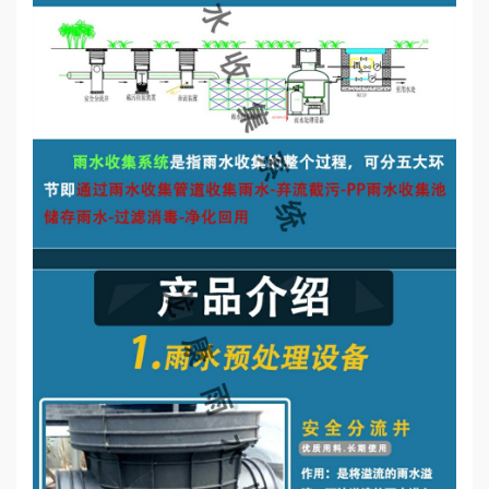
誉
资
质
联
系
我
们