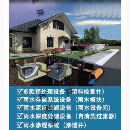
心
工
程
案
例
新
闻
资
讯
荣