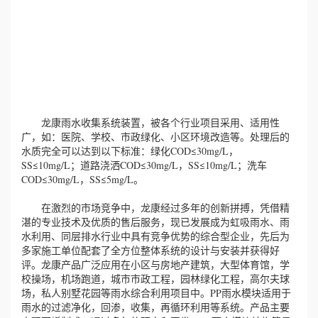
誉
资
质
龙康雨水收集系统装置，被各个行业项目采用、适用性
联
广，如：医院、学校、市政绿化、小区环境改造等。处理后的
水质完全可以达到以下标准：绿化COD≤30mg/L，
系
SS≤10mg/L；道路浇洒COD≤30mg/L，SS≤10mg/L；洗车
COD≤30mg/L，SS≤5mg/L。
我
在激烈的市场竞争中，龙康经过多年的创新拼搏，凭借精
们
湛的专业技术及优质的售后服务，现已发展成为虹吸雨水、雨
水利用、同层排水行业中具有竞争优势的综合型企业，先后为
多家施工单位配套了全方位整体系统的设计与安装并获得好
评。龙康产品广泛应用在小区与房地产建筑，大型体育馆，学
校操场，机场跑道，城市市政工程，园林绿化工程，高尔夫球
场，私人别墅花园等雨水综合利用项目中。PP雨水模块适用于
雨水的过滤净化，回渗，收集，再循环利用等系统。产品主要