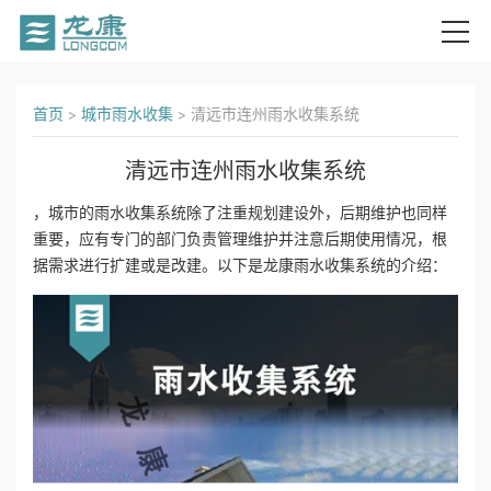
首
首页
>
城市雨水收集
>
清远市连州雨水收集系统
页
清远市连州雨水收集系统
关
，城市的雨水收集系统除了注重规划建设外，后期维护也同样
重要，应有专门的部门负责管理维护并注意后期使用情况，根
于
据需求进行扩建或是改建。以下是龙康雨水收集系统的介绍：
我
们
产
品
中