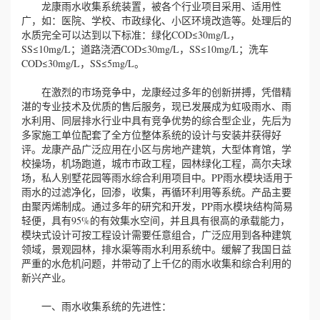
龙康雨水收集系统装置，被各个行业项目采用、适用性
广，如：医院、学校、市政绿化、小区环境改造等。处理后的
水质完全可以达到以下标准：绿化COD≤30mg/L，
SS≤10mg/L；道路浇洒COD≤30mg/L，SS≤10mg/L；洗车
COD≤30mg/L，SS≤5mg/L。
在激烈的市场竞争中，龙康经过多年的创新拼搏，凭借精
湛的专业技术及优质的售后服务，现已发展成为虹吸雨水、雨
水利用、同层排水行业中具有竞争优势的综合型企业，先后为
多家施工单位配套了全方位整体系统的设计与安装并获得好
评。龙康产品广泛应用在小区与房地产建筑，大型体育馆，学
校操场，机场跑道，城市市政工程，园林绿化工程，高尔夫球
场，私人别墅花园等雨水综合利用项目中。PP雨水模块适用于
雨水的过滤净化，回渗，收集，再循环利用等系统。产品主要
由聚丙烯制成。通过多年的研究和开发，PP雨水模块结构简易
轻便，具有95%的有效集水空间，并且具有很高的承载能力，
模块式设计可按工程设计需要任意组合，广泛应用到各种建筑
领域，景观园林，排水渠等雨水利用系统中。缓解了我国日益
严重的水危机问题，并带动了上千亿的雨水收集和综合利用的
新兴产业。
一、雨水收集系统的先进性：