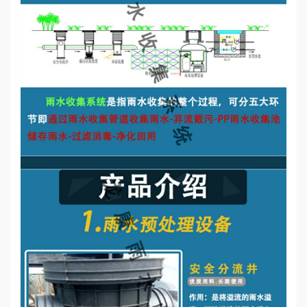
誉
资
质
联
系
我
们