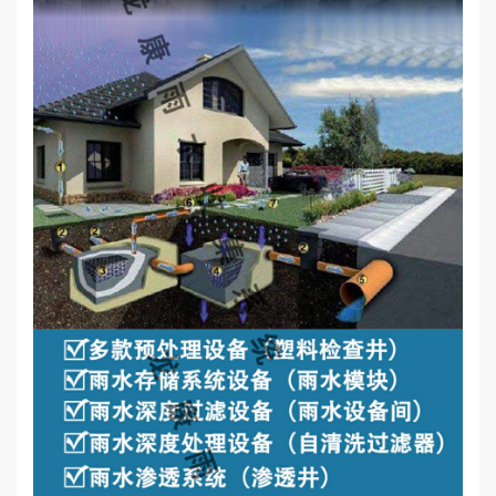
心
工
程
案
例
新
闻
资
讯
荣