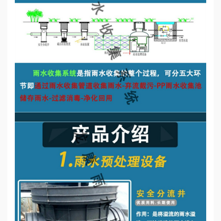
誉
资
质
联
系
我
们