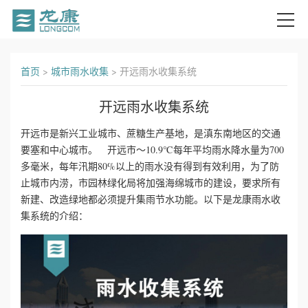
首
首页
>
城市雨水收集
>
开远雨水收集系统
页
开远雨水收集系统
关
开远市是新兴工业城市、蔗糖生产基地，是滇东南地区的交通
要塞和中心城市。 开远市～10.9℃每年平均雨水降水量为700
于
多毫米，每年汛期80%以上的雨水没有得到有效利用，为了防
我
止城市内涝，市园林绿化局将加强海绵城市的建设，要求所有
新建、改造绿地都必须提升集雨节水功能。以下是龙康雨水收
们
集系统的介绍：
产
品
中