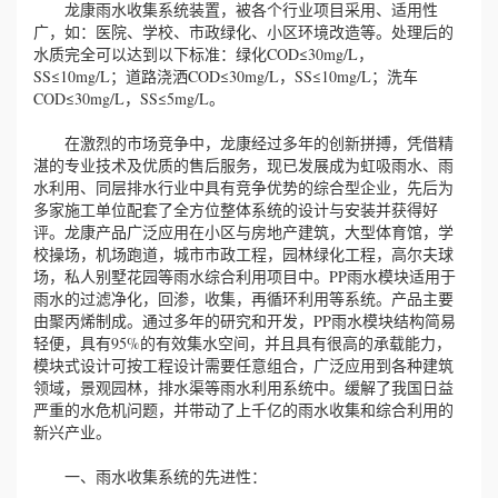
龙康雨水收集系统装置，被各个行业项目采用、适用性
广，如：医院、学校、市政绿化、小区环境改造等。处理后的
水质完全可以达到以下标准：绿化COD≤30mg/L，
SS≤10mg/L；道路浇洒COD≤30mg/L，SS≤10mg/L；洗车
COD≤30mg/L，SS≤5mg/L。
在激烈的市场竞争中，龙康经过多年的创新拼搏，凭借精
湛的专业技术及优质的售后服务，现已发展成为虹吸雨水、雨
水利用、同层排水行业中具有竞争优势的综合型企业，先后为
多家施工单位配套了全方位整体系统的设计与安装并获得好
评。龙康产品广泛应用在小区与房地产建筑，大型体育馆，学
校操场，机场跑道，城市市政工程，园林绿化工程，高尔夫球
场，私人别墅花园等雨水综合利用项目中。PP雨水模块适用于
雨水的过滤净化，回渗，收集，再循环利用等系统。产品主要
由聚丙烯制成。通过多年的研究和开发，PP雨水模块结构简易
轻便，具有95%的有效集水空间，并且具有很高的承载能力，
模块式设计可按工程设计需要任意组合，广泛应用到各种建筑
领域，景观园林，排水渠等雨水利用系统中。缓解了我国日益
严重的水危机问题，并带动了上千亿的雨水收集和综合利用的
新兴产业。
一、雨水收集系统的先进性：