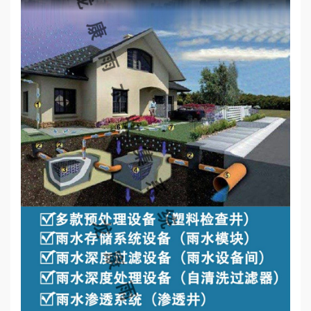
心
工
程
案
例
新
闻
资
讯
荣