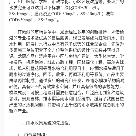
广，如：医院、学校、市政绿化、小区环境改造等。处理后的
水质完全可以达到以下标准：绿化COD≤30mg/L，
SS≤10mg/L；道路浇洒COD≤30mg/L，SS≤10mg/L；洗车
COD≤30mg/L，SS≤5mg/L。
在激烈的市场竞争中，龙康经过多年的创新拼搏，凭借精
湛的专业技术及优质的售后服务，现已发展成为虹吸雨水、雨
水利用、同层排水行业中具有竞争优势的综合型企业，先后为
多家施工单位配套了全方位整体系统的设计与安装并获得好
评。龙康产品广泛应用在小区与房地产建筑，大型体育馆，学
校操场，机场跑道，城市市政工程，园林绿化工程，高尔夫球
场，私人别墅花园等雨水综合利用项目中。PP雨水模块适用于
雨水的过滤净化，回渗，收集，再循环利用等系统。产品主要
由聚丙烯制成。通过多年的研究和开发，PP雨水模块结构简易
轻便，具有95%的有效集水空间，并且具有很高的承载能力，
模块式设计可按工程设计需要任意组合，广泛应用到各种建筑
领域，景观园林，排水渠等雨水利用系统中。缓解了我国日益
严重的水危机问题，并带动了上千亿的雨水收集和综合利用的
新兴产业。
一、雨水收集系统的先进性：
1、电气控制柜：