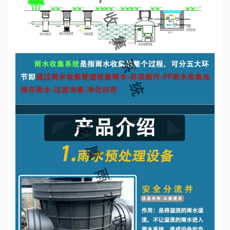
誉
资
质
联
系
我
们