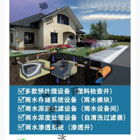
心
工
程
案
例
新
闻
资
讯
荣