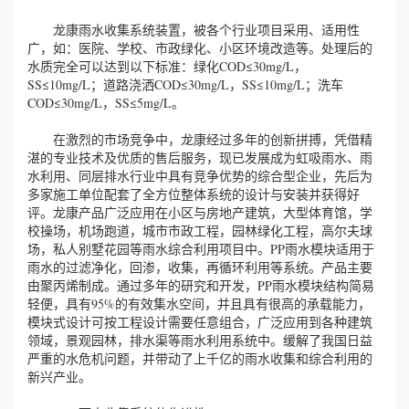
龙康雨水收集系统装置，被各个行业项目采用、适用性
广，如：医院、学校、市政绿化、小区环境改造等。处理后的
水质完全可以达到以下标准：绿化COD≤30mg/L，
SS≤10mg/L；道路浇洒COD≤30mg/L，SS≤10mg/L；洗车
COD≤30mg/L，SS≤5mg/L。
在激烈的市场竞争中，龙康经过多年的创新拼搏，凭借精
湛的专业技术及优质的售后服务，现已发展成为虹吸雨水、雨
水利用、同层排水行业中具有竞争优势的综合型企业，先后为
多家施工单位配套了全方位整体系统的设计与安装并获得好
评。龙康产品广泛应用在小区与房地产建筑，大型体育馆，学
校操场，机场跑道，城市市政工程，园林绿化工程，高尔夫球
场，私人别墅花园等雨水综合利用项目中。PP雨水模块适用于
雨水的过滤净化，回渗，收集，再循环利用等系统。产品主要
由聚丙烯制成。通过多年的研究和开发，PP雨水模块结构简易
轻便，具有95%的有效集水空间，并且具有很高的承载能力，
模块式设计可按工程设计需要任意组合，广泛应用到各种建筑
领域，景观园林，排水渠等雨水利用系统中。缓解了我国日益
严重的水危机问题，并带动了上千亿的雨水收集和综合利用的
新兴产业。