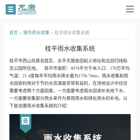
首
首页
>
城市雨水收集
>
桂平雨水收集系统
页
桂平雨水收集系统
关
桂平市西山风景名胜区、太平天国金田起义地址和北回归线标
志公园所在地。 桂平市面积：4074平方千米人口：170万平均
于
气温：21.4度每年平均雨水降水量为1726.7mm，雨水收集和雨
我
水回收利用对于节约水资源是非常有益的，在场地设计中往往
需要考虑两个方面因素，一方面要考虑雨水回渗补充地下水，
们
一方面要收集部分雨水来作为景观用水和绿化用水的补充。以
下是龙康雨水收集系统的介绍：
产
品
中