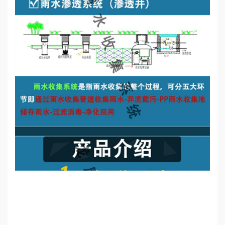
誉
资
质
联
系
我
们