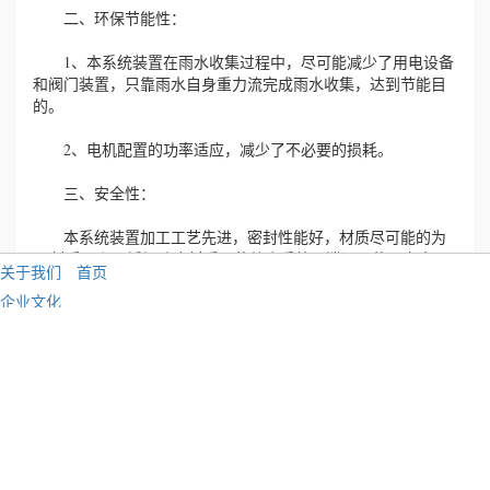
二、环保节能性：
1、本系统装置在雨水收集过程中，尽可能减少了用电设备
和阀门装置，只靠雨水自身重力流完成雨水收集，达到节能目
的。
2、电机配置的功率适应，减少了不必要的损耗。
三、安全性：
本系统装置加工工艺先进，密封性能好，材质尽可能的为
PP材质，和不锈钢防腐材质，使整个系统无泄漏，使用寿命
关于我们
首页
长，保证了整个系统运行的安全性。PE、PPR管材采用国内知
企业文化
名品牌：“联塑”。
企业资质
四、经济性：
公司画册
本系统装置采用的电机功能适中，整个运行系统维护和维
招贤纳士
修简单、方便、安全、自动化程度高、需人工极少，保证了整
社会责任
个系统运行的经济性。
联系我们
五、维护方便性：