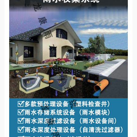
心
工
程
案
例
新
闻
资
讯
荣