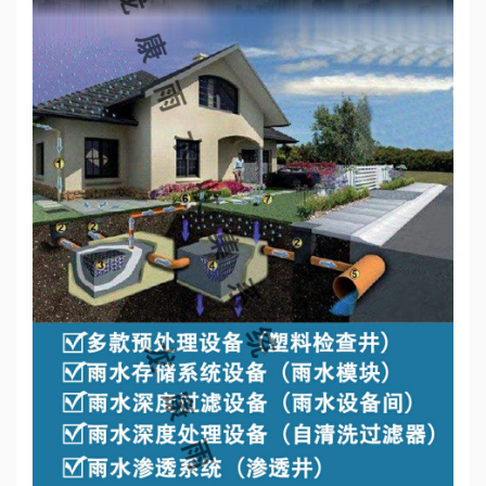
心
工
程
案
例
新
闻
资
讯
荣