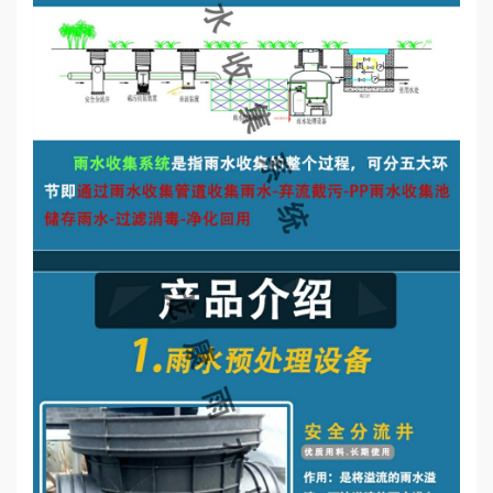
誉
资
质
联
系
我
们