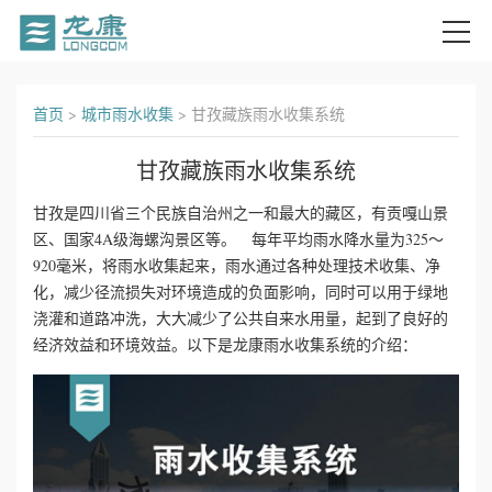
首
首页
>
城市雨水收集
>
甘孜藏族雨水收集系统
页
甘孜藏族雨水收集系统
关
甘孜是四川省三个民族自治州之一和最大的藏区，有贡嘎山景
区、国家4A级海螺沟景区等。 每年平均雨水降水量为325～
于
920毫米，将雨水收集起来，雨水通过各种处理技术收集、净
我
化，减少径流损失对环境造成的负面影响，同时可以用于绿地
浇灌和道路冲洗，大大减少了公共自来水用量，起到了良好的
们
经济效益和环境效益。以下是龙康雨水收集系统的介绍：
产
品
中