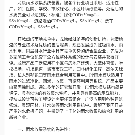
龙康雨水收集系统装置，被各个行业项目采用、适用性
广，如：医院、学校、市政绿化、小区环境改造等。处理后的
水质完全可以达到以下标准：绿化COD≤30mg/L，
SS≤10mg/L；道路浇洒COD≤30mg/L，SS≤10mg/L；洗车
COD≤30mg/L，SS≤5mg/L。
在激烈的市场竞争中，龙康经过多年的创新拼搏，凭借精
湛的专业技术及优质的售后服务，现已发展成为虹吸雨水、雨
水利用、同层排水行业中具有竞争优势的综合型企业，先后为
多家施工单位配套了全方位整体系统的设计与安装并获得好
评。龙康产品广泛应用在小区与房地产建筑，大型体育馆，学
校操场，机场跑道，城市市政工程，园林绿化工程，高尔夫球
场，私人别墅花园等雨水综合利用项目中。PP雨水模块适用于
雨水的过滤净化，回渗，收集，再循环利用等系统。产品主要
由聚丙烯制成。通过多年的研究和开发，PP雨水模块结构简易
轻便，具有95%的有效集水空间，并且具有很高的承载能力，
模块式设计可按工程设计需要任意组合，广泛应用到各种建筑
领域，景观园林，排水渠等雨水利用系统中。缓解了我国日益
严重的水危机问题，并带动了上千亿的雨水收集和综合利用的
新兴产业。
一、雨水收集系统的先进性：